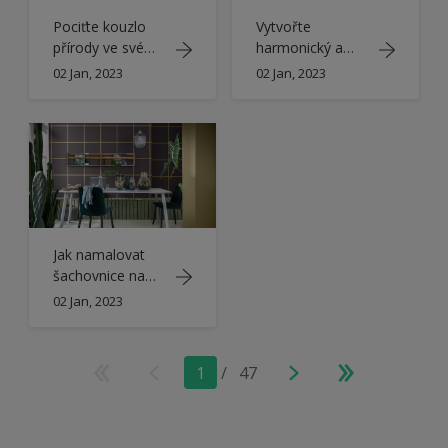
Pociťte kouzlo
Vytvořte
přírody ve svém
harmonický a
domově s Dulux
radostný prostor
02 Jan, 2023
02 Jan, 2023
barvou roku
s Dulux Barvou
2023
roku
Jak namalovat
šachovnice na
stěnu pomocí
02 Jan, 2023
Dulux barvy roku
1
/
47