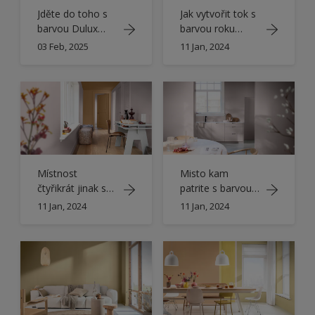
Jděte do toho s
Jak vytvořit tok s
barvou Dulux
barvou roku
roku 2025,
2024
03 Feb, 2025
11 Jan, 2024
Medový Zázvor™
Místnost
Misto kam
čtyřikrát jinak s
patrite s barvou
barvou roku
roku 2024
11 Jan, 2024
11 Jan, 2024
2024