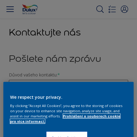
Kontaktujte nás
Pošlete nám zprávu
Důvod vašeho kontaktu:
*
We respect your privacy.
Rada při výběru barvy
Křestní jméno
*
By clicking “Accept All Cookies”, you agree to the storing of cookies
Dotaz na produkt
on your device to enhance site navigation, analyze site usage, and
assist in our marketing efforts.
Prohlášení o souborech cookie
Hodnocení stránek
pro více informací.
E-mail
*
Další