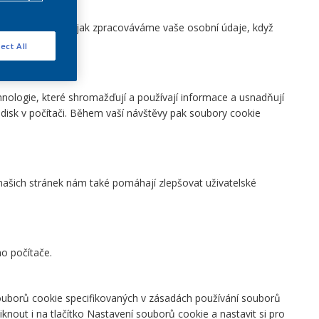
ědět více o tom, jak zpracováváme vaše osobní údaje, když
jů.
ect All
nologie, které shromažďují a používají informace a usnadňují
disk v počítači. Během vaší návštěvy pak soubory cookie
ě našich stránek nám také pomáhají zlepšovat uživatelské
ho počítače.
 souborů cookie specifikovaných v zásadách používání souborů
nout i na tlačítko Nastavení souborů cookie a nastavit si pro