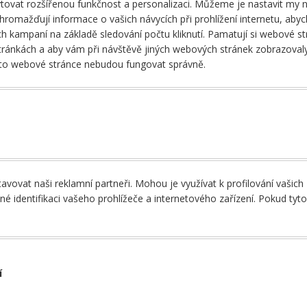
t rozšířenou funkčnost a personalizaci. Můžeme je nastavit my neb
hromažďují informace o vašich návycích při prohlížení internetu, a
 kampaní na základě sledování počtu kliknutí. Pamatují si webové str
ránkách a aby vám při návštěvě jiných webových stránek zobrazovaly
této webové stránce nebudou fungovat správně.
ovat naši reklamní partneři. Mohou je využívat k profilování vašich
né identifikaci vašeho prohlížeče a internetového zařízení. Pokud ty
í