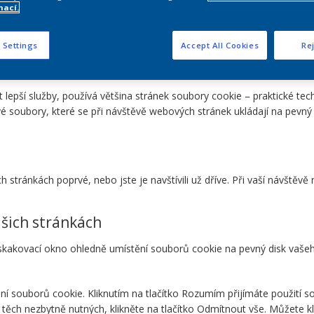
mací.
ebovým stránkám (dále jen „webové stránky“). Pokud se chcete dozv
ostí AkzoNobel, přečtěte si naše prohlášení o ochraně osobních úda
 Settings
Accept All Cookies
Rej
pší služby, používá většina stránek soubory cookie – praktické tech
 soubory, které se při návštěvě webových stránek ukládají na pevný 
 stránkách poprvé, nebo jste je navštívili už dříve. Při vaší návštěv
ašich stránkách
yskakovací okno ohledně umístění souborů cookie na pevný disk vaše
ání souborů cookie. Kliknutím na tlačítko Rozumím přijímáte použití
ch nezbytně nutných, klikněte na tlačítko Odmítnout vše. Můžete klik