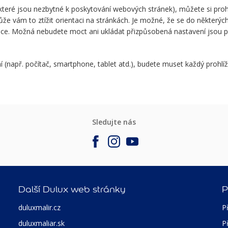
 které jsou nezbytné k poskytování webových stránek), můžete si pro
že vám to ztížit orientaci na stránkách. Je možné, že se do některý
ace. Možná nebudete moct ani ukládat přizpůsobená nastavení jsou př
 (např. počítač, smartphone, tablet atd.), budete muset každý prohlí
Sledujte nás
Další Dulux web stránky
P
duluxmalir.cz
P
duluxmaliar.sk
P