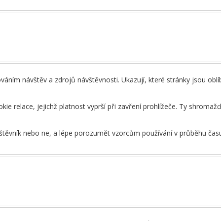
ím návštěv a zdrojů návštěvnosti. Ukazují, které stránky jsou oblíb
e relace, jejichž platnost vyprší při zavření prohlížeče. Ty shromaž
vštěvník nebo ne, a lépe porozumět vzorcům používání v průběhu čas