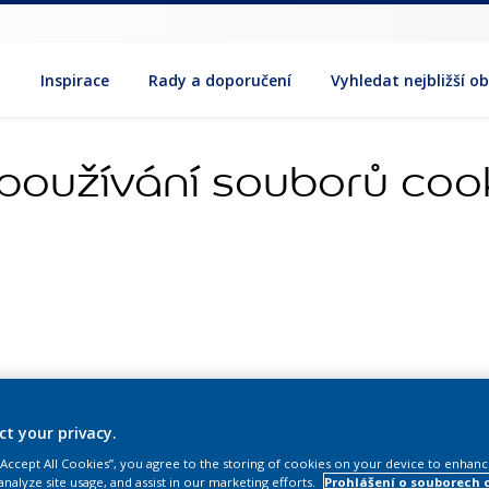
y
Inspirace
Rady a doporučení
Vyhledat nejbližší o
používání souborů coo
h funkce
ct your privacy.
ookie
 “Accept All Cookies”, you agree to the storing of cookies on your device to enhanc
analyze site usage, and assist in our marketing efforts.
Prohlášení o souborech 