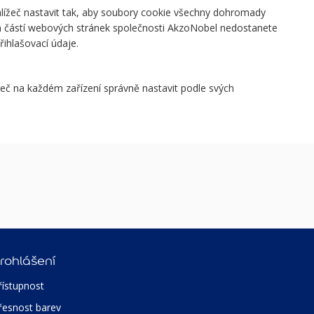
hlížeč nastavit tak, aby soubory cookie všechny dohromady
ch částí webových stránek společnosti AkzoNobel nedostanete
ihlašovací údaje.
žeč na každém zařízení správně nastavit podle svých
rohlášení
řístupnost
řesnost barev