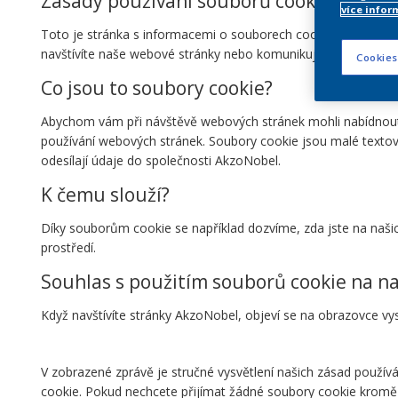
Zásady používání souborů cookie
více infor
Toto je stránka s informacemi o souborech cookie k těmto w
navštívíte naše webové stránky nebo komunikujete se společn
Cookies
Co jsou to soubory cookie?
Abychom vám při návštěvě webových stránek mohli nabídnout le
používání webových stránek. Soubory cookie jsou malé textové
odesílají údaje do společnosti AkzoNobel.
K čemu slouží?
Díky souborům cookie se například dozvíme, zda jste na našich
prostředí.
Souhlas s použitím souborů cookie na n
Když navštívíte stránky AkzoNobel, objeví se na obrazovce v
V zobrazené zprávě je stručné vysvětlení našich zásad použív
cookie. Pokud nechcete přijímat žádné soubory cookie kromě tě