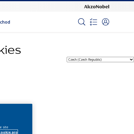
bchod
kies
e site
cookie pro