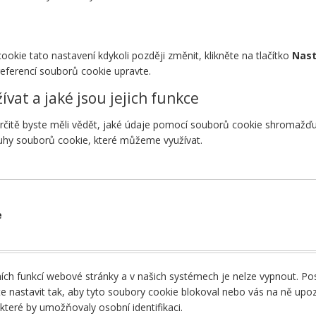
okie tato nastavení kdykoli později změnit, klikněte na tlačítko
Nast
preferencí souborů cookie upravte.
at a jaké jsou jejich funkce
čitě byste měli vědět, jaké údaje pomocí souborů cookie shromažďuj
ruhy souborů cookie, které můžeme využívat.
e
ch funkcí webové stránky a v našich systémech je nelze vypnout. Posky
e nastavit tak, aby tyto soubory cookie blokoval nebo vás na ně upo
které by umožňovaly osobní identifikaci.