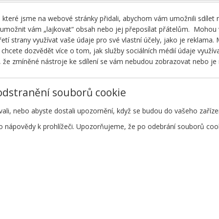
 které jsme na webové stránky přidali, abychom vám umožnili sdílet ná
 umožnit vám „lajkovat“ obsah nebo jej přeposílat přátelům. Mohou váš
tí strany využívat vaše údaje pro své vlastní účely, jako je reklama.
chcete dozvědět více o tom, jak služby sociálních médií údaje využív
, že zmíněné nástroje ke sdílení se vám nebudou zobrazovat nebo je
 odstranění souborů cookie
ali, nebo abyste dostali upozornění, když se budou do vašeho zařízen
do nápovědy k prohlížeči. Upozorňujeme, že po odebrání souborů co