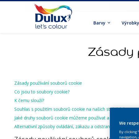
Barvy
Výrobk
Zásady 
Zásady používání souborů cookie
Co jsou to soubory cookie?
K čemu slouží?
Souhlas s použitím souborů cookie na našich stránkách
Jaké druhy souborů cookie můžeme používat a jaké jsou jejic
We respe
Alternativní způsoby ovládání, zákazu a odstranění souborů c
By clicking
navigation, 