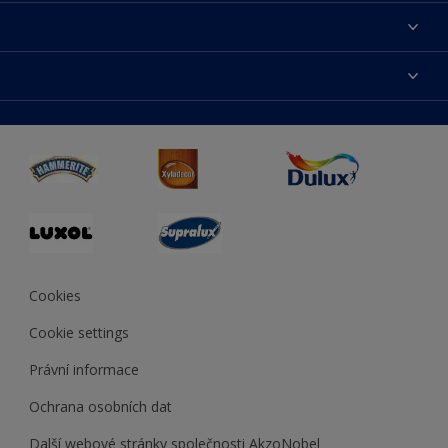
O nás
Kontaktujte nás
duluxmalir.cz
Najít obchod
duluxmaliar.sk
Mapa stránek
Přístupnost
duluxprodejnabarev.cz
Přesnost barev
duluxpredajnafarieb.sk
Cookies
Cookie settings
Právní informace
Ochrana osobních dat
Další webové stránky společnosti AkzoNobel