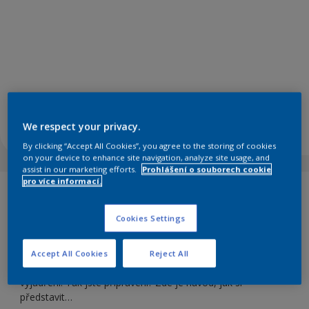
We respect your privacy.
By clicking “Accept All Cookies”, you agree to the storing of cookies
on your device to enhance site navigation, analyze site usage, and
assist in our marketing efforts.
Prohlášení o souborech cookie
pro více informací.
TM
Uvedení Dulux Barvy roku 2023, OBILNÝ KLAS
, je ideální
příležitostí k zahájení nového dekorování. Pokud máte chuť
Cookies Settings
vyzkoušet něco jiného než jednobarevné stěny, zkuste
experimentovat s něčím trochu jiným, například s tímto
šachovnicovým efektem. S naším podrobným průvodcem je
Accept All Cookies
Reject All
to snadné a v každé místnosti můžete předvést dramatické
vyjádření. Tak jste připraveni? Zde je návod, jak si
představit…