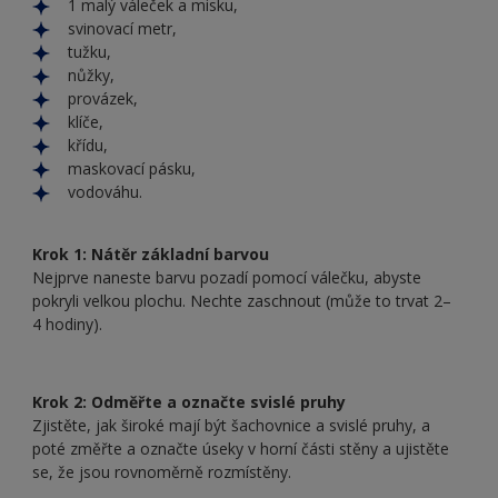
1 malý váleček a misku,
svinovací metr,
tužku,
nůžky,
provázek,
klíče,
křídu,
maskovací pásku,
vodováhu.
Krok 1: Nátěr základní barvou
Nejprve naneste barvu pozadí pomocí válečku, abyste
pokryli velkou plochu. Nechte zaschnout (může to trvat 2–
4 hodiny).
Krok 2: Odměřte a označte svislé pruhy
Zjistěte, jak široké mají být šachovnice a svislé pruhy, a
poté změřte a označte úseky v horní části stěny a ujistěte
se, že jsou rovnoměrně rozmístěny.