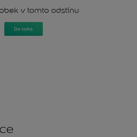
robek v tomto odstínu
Do toho
kce