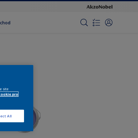
bchod
e site
cookie pro
ect All