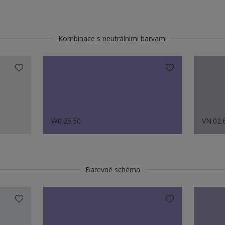
Kombinace s neutrálními barvami
W0.25.50
VN.02.
Barevné schéma