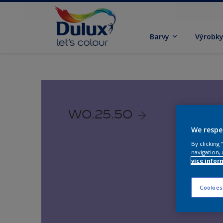
Barvy
Výrobk
W0.25.50
We respe
By clicking
navigation, 
více infor
Cookies