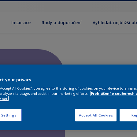
y
Inspirace
Rady a doporučení
Vyhledat nejbližší o
ct your privacy.
 “Accept All Cookies”, you agree to the storing of cookies on your device to enhanc
analyze site usage, and assist in our marketing efforts.
Prohlášení o souborech 
mací.
 Settings
Accept All Cookies
Rej