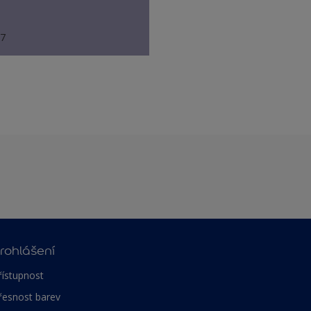
57
rohlášení
řístupnost
řesnost barev