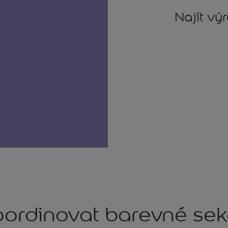
Najít vý
ordinovat barevné se