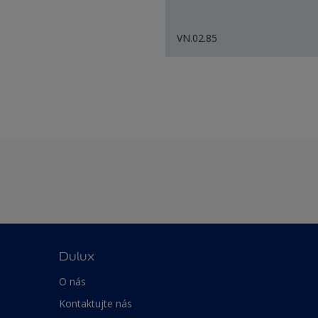
VN.02.85
Dulux
O nás
Kontaktujte nás