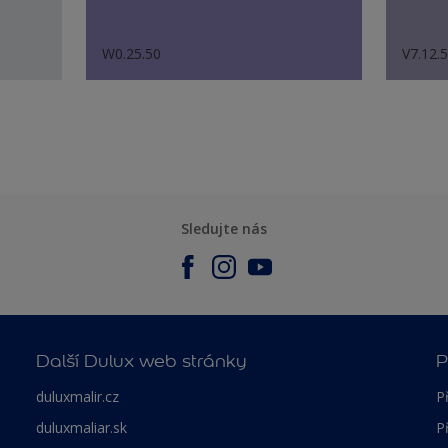
W0.25.50
V7.12.
Sledujte nás
Další Dulux web stránky
P
duluxmalir.cz
P
duluxmaliar.sk
P