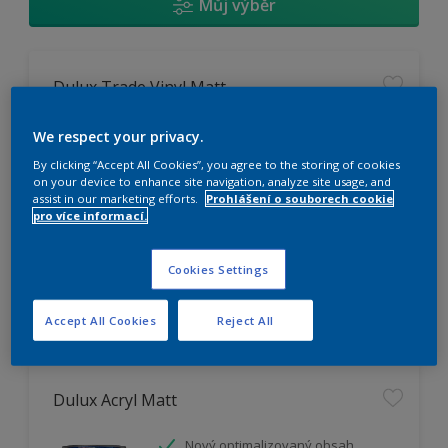
Můj výběr
Dulux Trade Vinyl Matt
Omyvatelný
We respect your privacy.
Vysoká otěruodolnost
By clicking “Accept All Cookies”, you agree to the storing of cookies
Extrémní vydatnost
on your device to enhance site navigation, analyze site usage, and
assist in our marketing efforts.
Prohlášení o souborech cookie
pro více informací.
K dispozici pouze v obchodě
Cookies Settings
Accept All Cookies
Reject All
Dulux Acryl Matt
Nový optimalizovaný obsah