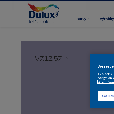
Barvy
Výrobk
V7.12.57
We respe
By clicking
navigation, 
více infor
Cookies