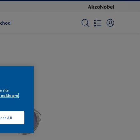
bchod
e site
cookie pro
ect All