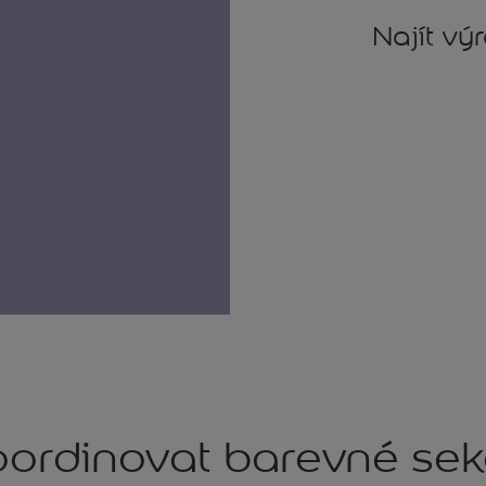
Najít vý
ordinovat barevné se