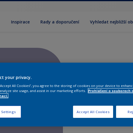
y
Inspirace
Rady a doporučení
Vyhledat nejbližší o
ct your privacy.
 “Accept All Cookies”, you agree to the storing of cookies on your device to enhanc
analyze site usage, and assist in our marketing efforts.
Prohlášení o souborech 
mací.
 Settings
Accept All Cookies
Rej