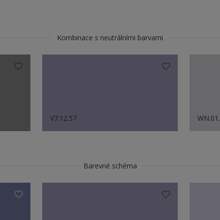
Kombinace s neutrálními barvami
V7.12.57
WN.01
Barevné schéma