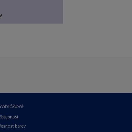
76
rohlášení
řístupnost
řesnost barev