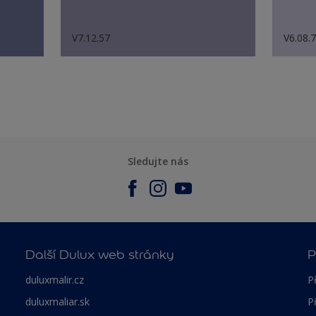
V7.12.57
V6.08.
Sledujte nás
Další Dulux web stránky
P
duluxmalir.cz
P
duluxmaliar.sk
P