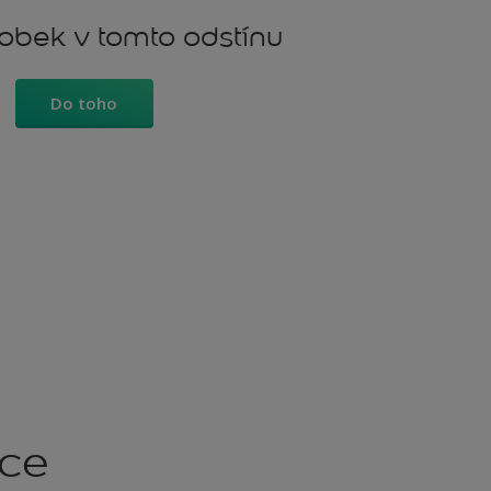
robek v tomto odstínu
Do toho
kce