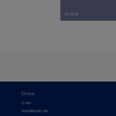
V2.20.43
Dulux
O nás
Kontaktujte nás