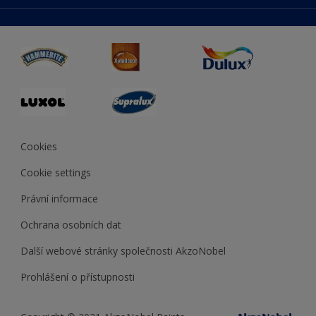
duluxmaliar.sk
Mapa stránek
Přístupnost
duluxprodejnabarev.cz
Přesnost barev
duluxpredajnafarieb.sk
Cookies
Cookie settings
Právní informace
Ochrana osobních dat
Další webové stránky společnosti AkzoNobel
Prohlášení o přístupnosti