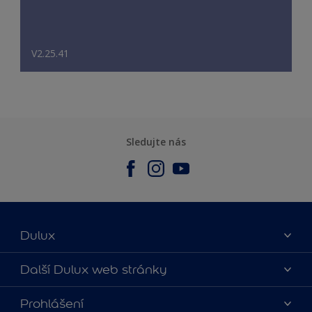
V2.25.41
Sledujte nás
Dulux
O nás
Další Dulux web stránky
Kontaktujte nás
duluxmalir.cz
Prohlášení
Najít obchod