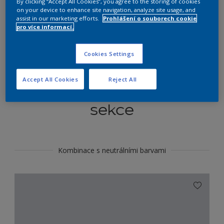
By clicking “Accept All Cookies”, you agree to the storing of cookies
Najít výrobek v tomto odstínu
on your device to enhance site navigation, analyze site usage, and
assist in our marketing efforts.
Prohlášení o souborech cookie
pro více informací.
Do toho
Cookies Settings
Accept All Cookies
Reject All
Koordinovat barevné
sekce
Kombinace s neutrálními barvami