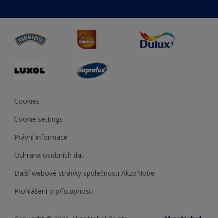
duluxmaliar.sk
Mapa stránek
Přístupnost
duluxprodejnabarev.cz
Přesnost barev
duluxpredajnafarieb.sk
Cookies
Cookie settings
Právní informace
Ochrana osobních dat
Další webové stránky společnosti AkzoNobel
Prohlášení o přístupnosti