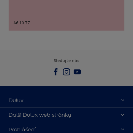
A6.10.77
Sledujte nás
Dulux
O nás
Další Dulux web stránky
Kontaktujte nás
duluxmalir.cz
Prohlášení
Najít obchod