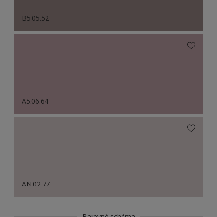
B5.05.52
A5.06.64
AN.02.77
Barevné schéma