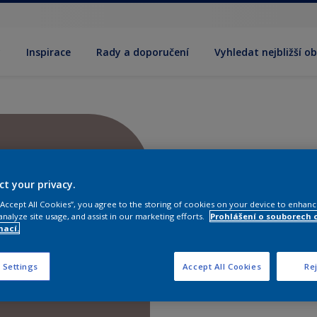
y
Inspirace
Rady a doporučení
Vyhledat nejbližší o
ct your privacy.
 “Accept All Cookies”, you agree to the storing of cookies on your device to enhanc
analyze site usage, and assist in our marketing efforts.
Prohlášení o souborech 
mací.
 Settings
Accept All Cookies
Rej