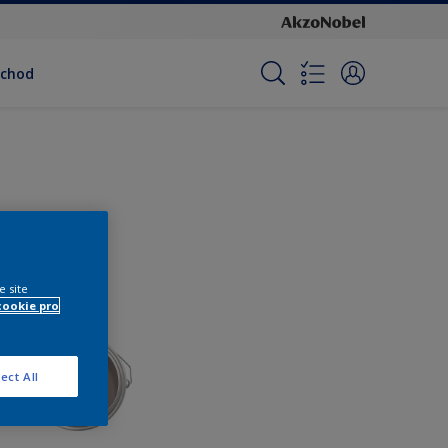
bchod
e site
cookie pro
ect All