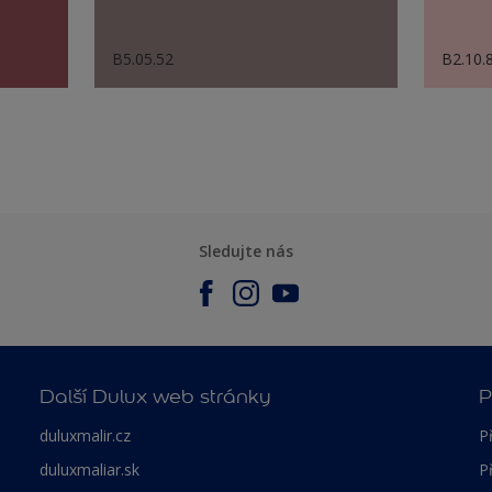
B5.05.52
B2.10.
Sledujte nás
Další Dulux web stránky
P
duluxmalir.cz
P
duluxmaliar.sk
P