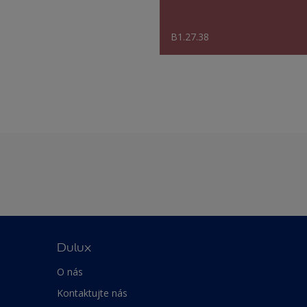
B1.27.38
Dulux
O nás
Kontaktujte nás