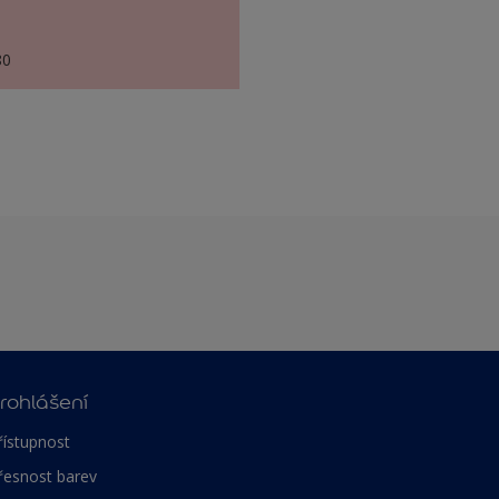
80
rohlášení
řístupnost
řesnost barev