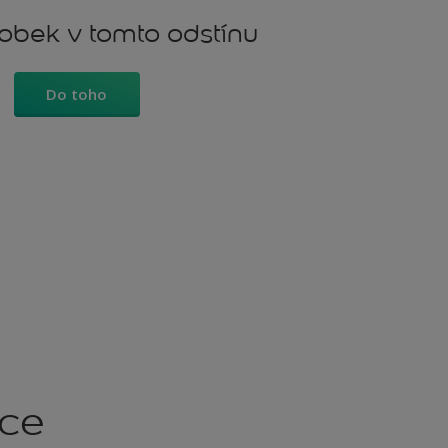
robek v tomto odstínu
Do toho
kce