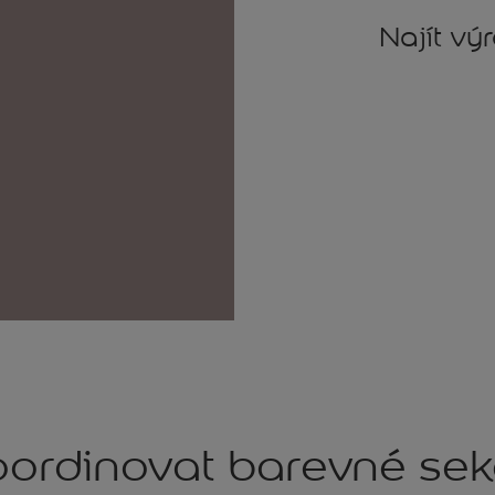
Najít vý
ordinovat barevné se