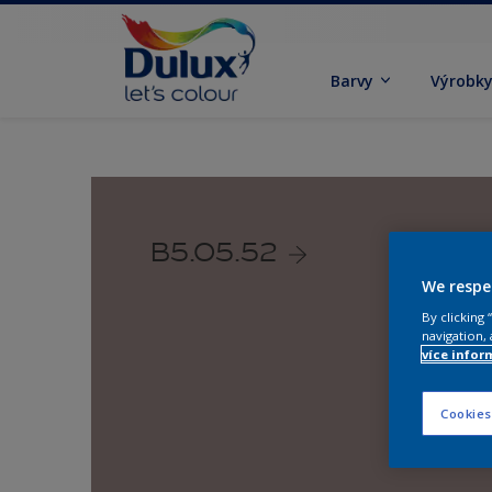
Barvy
Výrobk
B5.05.52
We respe
By clicking
navigation, 
více infor
Cookies