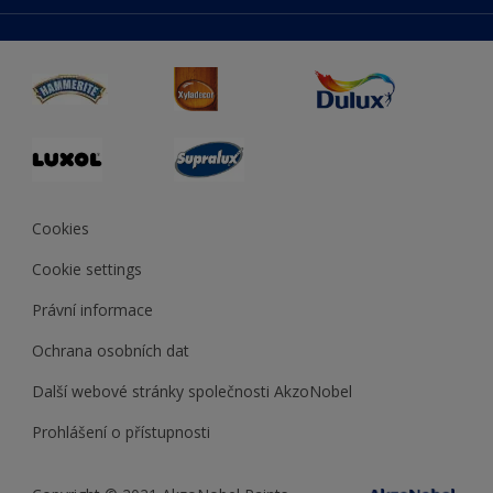
duluxmaliar.sk
Mapa stránek
Přístupnost
duluxprodejnabarev.cz
Přesnost barev
duluxpredajnafarieb.sk
Cookies
Cookie settings
Právní informace
Ochrana osobních dat
Další webové stránky společnosti AkzoNobel
Prohlášení o přístupnosti