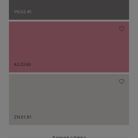
YN.02.45
A3.23.60
ZN.01.81
Barevné schéma