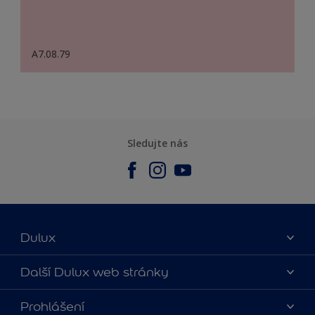
A7.08.79
Sledujte nás
Dulux
O nás
Další Dulux web stránky
Kontaktujte nás
duluxmalir.cz
Prohlášení
Najít obchod