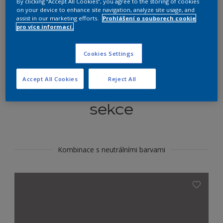
By clicking “Accept All Cookies”, you agree to the storing of cookies
Najít výrobek v tomto odstínu
on your device to enhance site navigation, analyze site usage, and
assist in our marketing efforts.
Prohlášení o souborech cookie
pro více informací.
Do toho
Cookies Settings
Accept All Cookies
Reject All
Koordinovat barevné
sekce
Kombinace s neutrálními barvami