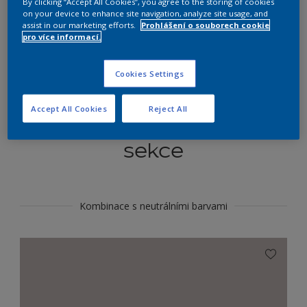
By clicking “Accept All Cookies”, you agree to the storing of cookies
Najít výrobek v tomto odstínu
on your device to enhance site navigation, analyze site usage, and
assist in our marketing efforts.
Prohlášení o souborech cookie
pro více informací.
Do toho
Cookies Settings
Accept All Cookies
Reject All
Koordinovat barevné
sekce
Kombinace s neutrálními barvami