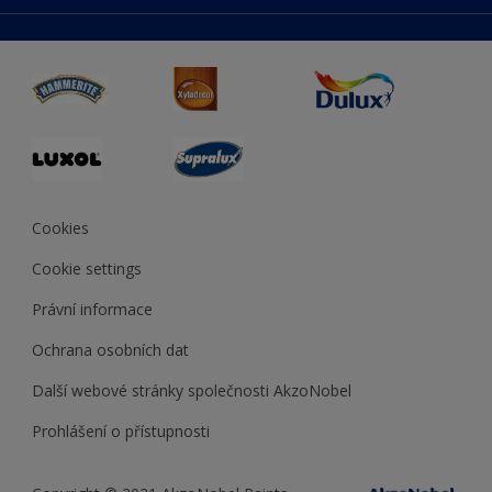
duluxmaliar.sk
Mapa stránek
Přístupnost
duluxprodejnabarev.cz
Přesnost barev
duluxpredajnafarieb.sk
Cookies
Cookie settings
Právní informace
Ochrana osobních dat
Další webové stránky společnosti AkzoNobel
Prohlášení o přístupnosti