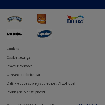
duluxmaliar.sk
Mapa stránek
Přístupnost
duluxprodejnabarev.cz
Přesnost barev
duluxpredajnafarieb.sk
Cookies
Cookie settings
Právní informace
Ochrana osobních dat
Další webové stránky společnosti AkzoNobel
Prohlášení o přístupnosti