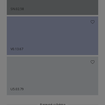
SN.02.58
V0.13.67
U5.03.79
Barevné schéma