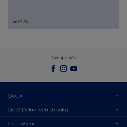
V0.06.80
Sledujte nás
Dulux
O nás
Další Dulux web stránky
Kontaktujte nás
duluxmalir.cz
Prohlášení
Najít obchod