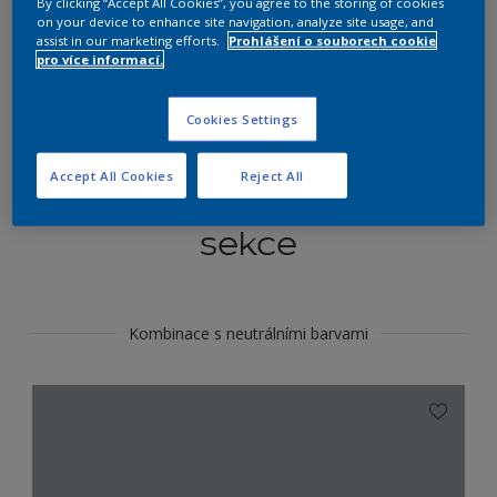
By clicking “Accept All Cookies”, you agree to the storing of cookies
Najít výrobek v tomto odstínu
on your device to enhance site navigation, analyze site usage, and
assist in our marketing efforts.
Prohlášení o souborech cookie
pro více informací.
Do toho
Cookies Settings
Accept All Cookies
Reject All
Koordinovat barevné
sekce
Kombinace s neutrálními barvami