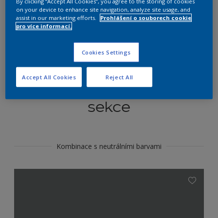
By clicking “Accept All Cookies”, you agree to the storing of cookies
Najít výrobek v tomto odstínu
on your device to enhance site navigation, analyze site usage, and
assist in our marketing efforts.
Prohlášení o souborech cookie
pro více informací.
Do toho
Cookies Settings
Accept All Cookies
Reject All
Koordinovat barevné
sekce
Kombinace s neutrálními barvami