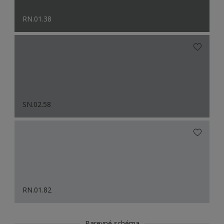
RN.01.38
SN.02.58
RN.01.82
Barevné schéma