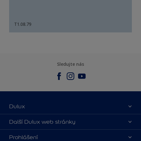
T1.08.79
Sledujte nás
Dulux
O nás
Další Dulux web stránky
Kontaktujte nás
duluxmalir.cz
Prohlášení
Najít obchod