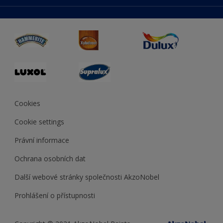
duluxmaliar.sk
Mapa stránek
Přístupnost
duluxprodejnabarev.cz
Přesnost barev
duluxpredajnafarieb.sk
Cookies
Cookie settings
Právní informace
Ochrana osobních dat
Další webové stránky společnosti AkzoNobel
Prohlášení o přístupnosti