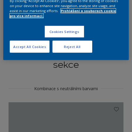
By clicking “Accept All Cookies”, you agree to the storing of cookies
Najít výrobek v tomto odstínu
on your device to enhance site navigation, analyze site usage, and
assist in our marketing efforts.
Prohlášení o souborech cookie
pro více informací.
Do toho
Cookies Settings
Accept All Cookies
Reject All
Koordinovat barevné
sekce
Kombinace s neutrálními barvami