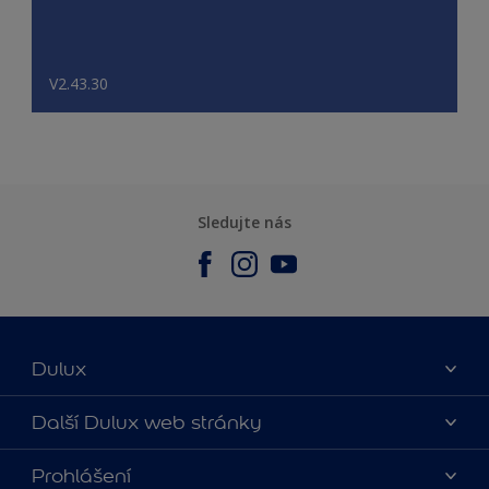
V2.43.30
Sledujte nás
Dulux
O nás
Další Dulux web stránky
Kontaktujte nás
duluxmalir.cz
Prohlášení
Najít obchod