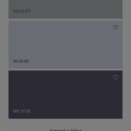
SN.02.67
V0.06.80
W0.10.30
Barevné schéma