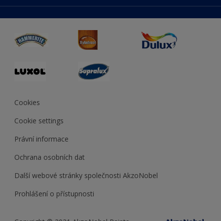
duluxmaliar.sk
Mapa stránek
Přístupnost
duluxprodejnabarev.cz
Přesnost barev
duluxpredajnafarieb.sk
Cookies
Cookie settings
Právní informace
Ochrana osobních dat
Další webové stránky společnosti AkzoNobel
Prohlášení o přístupnosti