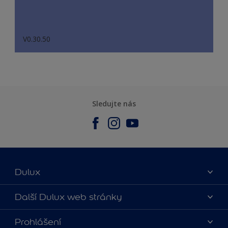
V0.30.50
Sledujte nás
Dulux
O nás
Další Dulux web stránky
Kontaktujte nás
duluxmalir.cz
Prohlášení
Najít obchod