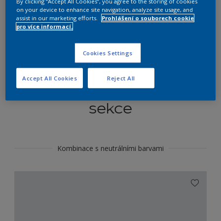
By clicking “Accept All Cookies”, you agree to the storing of cookies
Najít výrobek v tomto odstínu
on your device to enhance site navigation, analyze site usage, and
assist in our marketing efforts.
Prohlášení o souborech cookie
pro více informací.
Do toho
Cookies Settings
Accept All Cookies
Reject All
Koordinovat barevné
sekce
Kombinace s neutrálními barvami