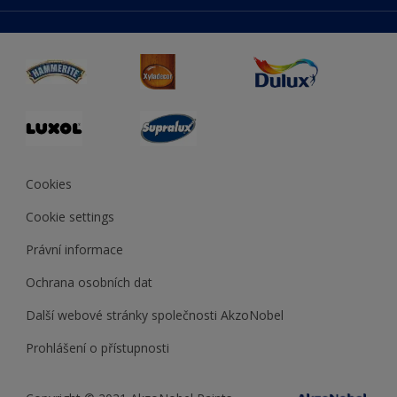
duluxmaliar.sk
Mapa stránek
Přístupnost
duluxprodejnabarev.cz
Přesnost barev
duluxpredajnafarieb.sk
Cookies
Cookie settings
Právní informace
Ochrana osobních dat
Další webové stránky společnosti AkzoNobel
Prohlášení o přístupnosti