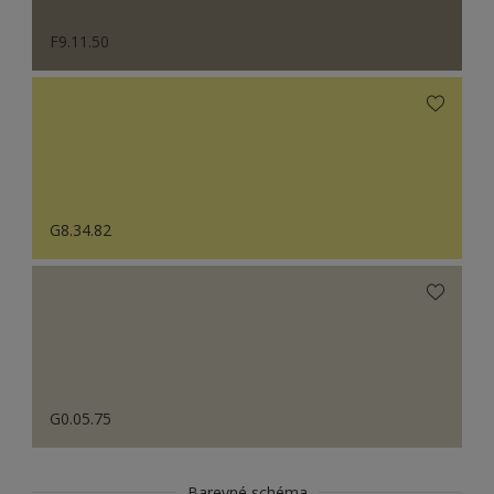
F9.11.50
G8.34.82
G0.05.75
Barevné schéma