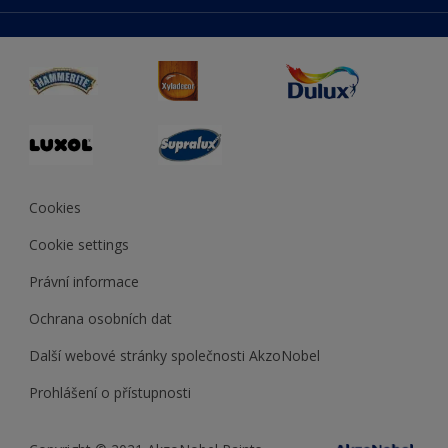
duluxmaliar.sk
Mapa stránek
Přístupnost
duluxprodejnabarev.cz
Přesnost barev
duluxpredajnafarieb.sk
Cookies
Cookie settings
Právní informace
Ochrana osobních dat
Další webové stránky společnosti AkzoNobel
Prohlášení o přístupnosti