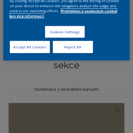
By clicking “Accept All Cookies”, you agree to the storing of cookies
Najít výrobek v tomto odstínu
on your device to enhance site navigation, analyze site usage, and
assist in our marketing efforts.
Prohlášení o souborech cookie
pro více informací.
Do toho
Cookies Settings
Accept All Cookies
Reject All
Koordinovat barevné
sekce
Kombinace s neutrálními barvami