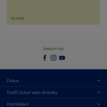
H2.16.85
Sledujte nás
Dulux
O nás
Další Dulux web stránky
Kontaktujte nás
duluxmalir.cz
Prohlášení
Najít obchod