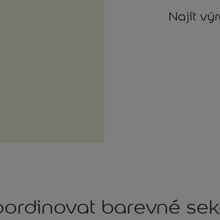
Najít vý
ordinovat barevné se