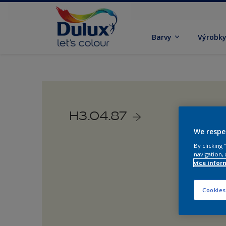
Barvy
Výrobk
H3.04.87
We respe
By clicking
navigation, 
více infor
Cookies