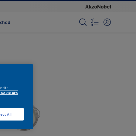
bchod
e site
cookie pro
ect All