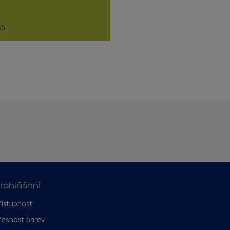
65
rohlášení
řístupnost
řesnost barev