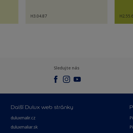
H3.04.87
H2.55.
Sledujte nás
Další Dulux web stránky
P
duluxmalir.cz
P
duluxmaliar.sk
P