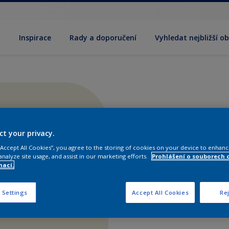
y
Inspirace
Rady a doporučení
Vyhledat nejbližší o
ct your privacy.
 “Accept All Cookies”, you agree to the storing of cookies on your device to enhanc
analyze site usage, and assist in our marketing efforts.
Prohlášení o souborech 
mací.
 Settings
Accept All Cookies
Rej