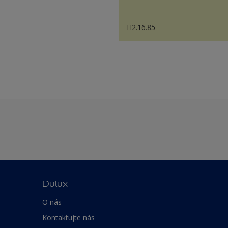
H2.16.85
Dulux
O nás
Kontaktujte nás