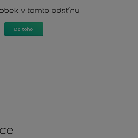
robek v tomto odstínu
Do toho
kce