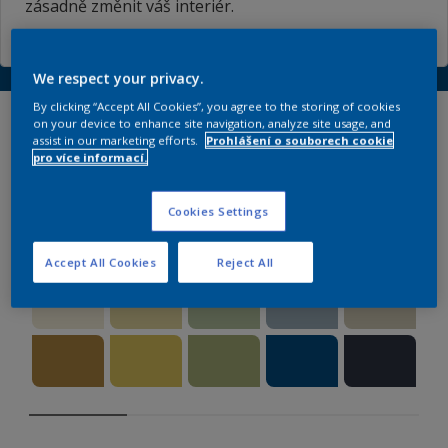
zásadně změnit váš interiér.
We respect your privacy.
By clicking “Accept All Cookies”, you agree to the storing of cookies
Prozkoumejte naše
on your device to enhance site navigation, analyze site usage, and
assist in our marketing efforts.
Prohlášení o souborech cookie
všestranné palety
pro více informací.
Cookies Settings
#1 BAREVNÝ PŘÍBĚH FREE
Accept All Cookies
Reject All