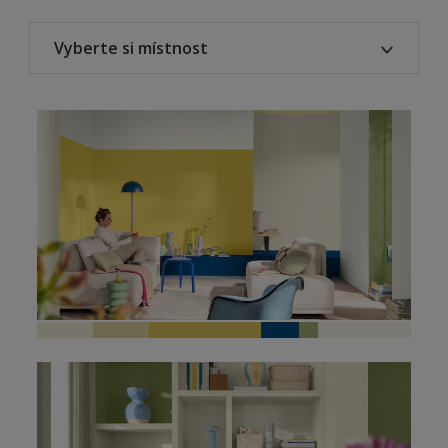
Vyberte si místnost
Všechny
Ložnice
Kuchyně
Obývací pokoj
Pracovna