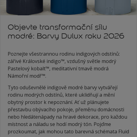
Objevte transformační sílu
modré: Barvy Dulux roku 2026
Poznejte všestrannou rodinu indigových odstínů:
zářivé Královské indigo™, vzdušný světle modrý
Pastelový kobalt™, meditativní tmavě modrá
Námořní modř™.
Tyto oduševnělé indigově modré barvy vytvářejí
rodinu modrých odstínů, které uklidňují a mění
obytný prostor k nepoznání. Ať už plánujete
přestavbu obývacího pokoje, přeměnu domácnosti
nebo hledátenápady na hravé dekorace, pro každou
místnost a náladu se hodí modrý tón. Pojďme
prozkoumat, jak mohou tato barevná schémata Fluid