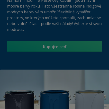
Námořní modř™ a Pastelový kobalt™ jsou hlavní
modré barvy roku. Tato všestranná rodina indigově
modrých barev vám umožní flexibilně vytvářet
prostory, ve kterých můžete zpomalit, zachumlat se
nebo volně létat – podle vaší nálady! Vyberte si svou
modrou...
Kupujte teď