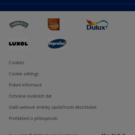
duluxmaliar.sk
Mapa stránek
Přístupnost
duluxprodejnabarev.cz
Přesnost barev
duluxpredajnafarieb.sk
Cookies
Cookie settings
Právní informace
Ochrana osobních dat
Další webové stránky společnosti AkzoNobel
Prohlášení o přístupnosti