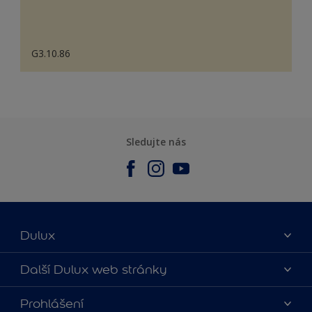
G3.10.86
Sledujte nás
Dulux
O nás
Další Dulux web stránky
Kontaktujte nás
duluxmalir.cz
Prohlášení
Najít obchod