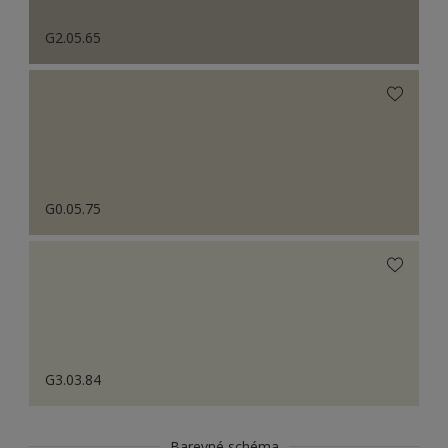
G2.05.65
G0.05.75
G3.03.84
Barevné schéma