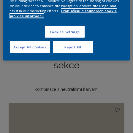
By clicking “Accept All Cookies”, you agree to the storing of cookies
Najít výrobek v tomto odstínu
on your device to enhance site navigation, analyze site usage, and
assist in our marketing efforts.
Prohlášení o souborech cookie
pro více informací.
Do toho
Cookies Settings
Accept All Cookies
Reject All
Koordinovat barevné
sekce
Kombinace s neutrálními barvami