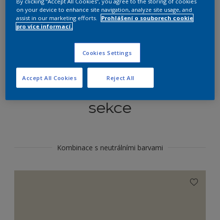
By clicking “Accept All Cookies”, you agree to the storing of cookies
Najít výrobek v tomto odstínu
on your device to enhance site navigation, analyze site usage, and
assist in our marketing efforts.
Prohlášení o souborech cookie
pro více informací.
Do toho
Cookies Settings
Accept All Cookies
Reject All
Koordinovat barevné
sekce
Kombinace s neutrálními barvami