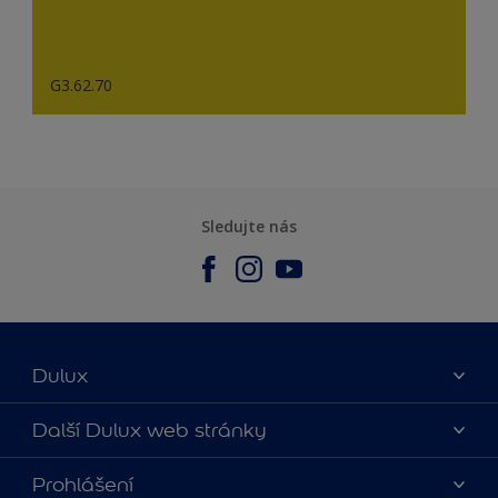
G3.62.70
Sledujte nás
Dulux
O nás
Další Dulux web stránky
Kontaktujte nás
duluxmalir.cz
Prohlášení
Najít obchod