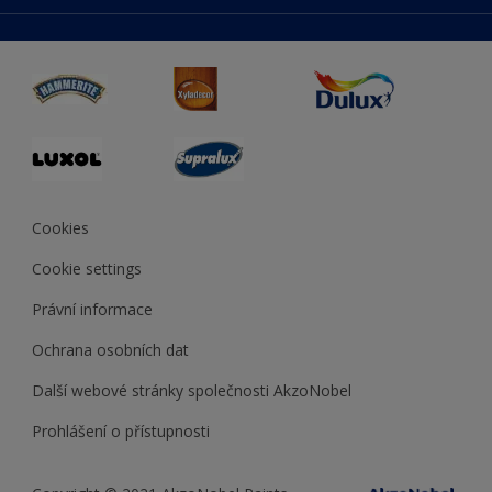
duluxmaliar.sk
Mapa stránek
Přístupnost
duluxprodejnabarev.cz
Přesnost barev
duluxpredajnafarieb.sk
Cookies
Cookie settings
Právní informace
Ochrana osobních dat
Další webové stránky společnosti AkzoNobel
Prohlášení o přístupnosti