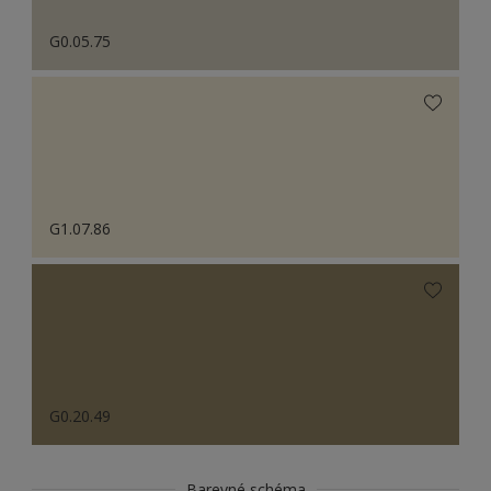
G0.05.75
G1.07.86
G0.20.49
Barevné schéma