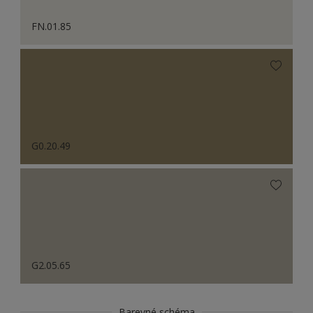
FN.01.85
G0.20.49
G2.05.65
Barevné schéma