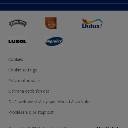
duluxmaliar.sk
Mapa stránek
Přístupnost
duluxprodejnabarev.cz
Přesnost barev
duluxpredajnafarieb.sk
Cookies
Cookie settings
Právní informace
Ochrana osobních dat
Další webové stránky společnosti AkzoNobel
Prohlášení o přístupnosti