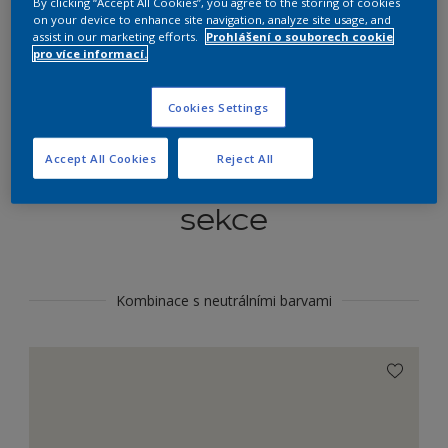
By clicking “Accept All Cookies”, you agree to the storing of cookies
Najít výrobek v tomto odstínu
on your device to enhance site navigation, analyze site usage, and
assist in our marketing efforts.
Prohlášení o souborech cookie
pro více informací.
Do toho
Cookies Settings
Accept All Cookies
Reject All
Koordinovat barevné
sekce
Kombinace s neutrálními barvami