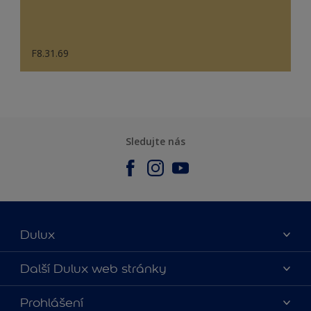
F8.31.69
Sledujte nás
Dulux
O nás
Další Dulux web stránky
Kontaktujte nás
duluxmalir.cz
Prohlášení
Najít obchod