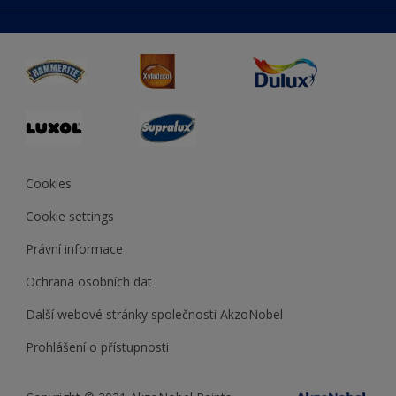
duluxmaliar.sk
Mapa stránek
Přístupnost
duluxprodejnabarev.cz
Přesnost barev
duluxpredajnafarieb.sk
Cookies
Cookie settings
Právní informace
Ochrana osobních dat
Další webové stránky společnosti AkzoNobel
Prohlášení o přístupnosti