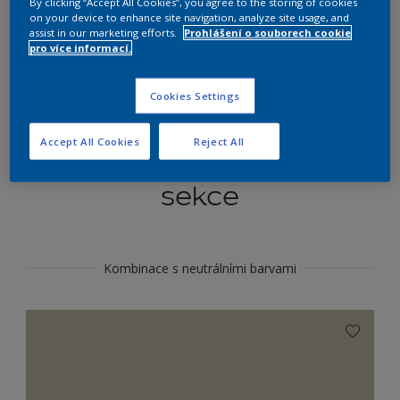
By clicking “Accept All Cookies”, you agree to the storing of cookies
Najít výrobek v tomto odstínu
on your device to enhance site navigation, analyze site usage, and
assist in our marketing efforts.
Prohlášení o souborech cookie
pro více informací.
Do toho
Cookies Settings
Accept All Cookies
Reject All
Koordinovat barevné
sekce
Kombinace s neutrálními barvami