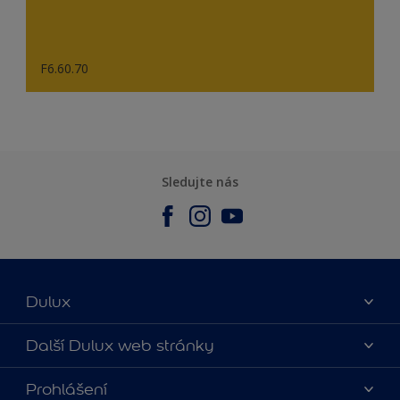
F6.60.70
Sledujte nás
Dulux
O nás
Další Dulux web stránky
Kontaktujte nás
duluxmalir.cz
Prohlášení
Najít obchod