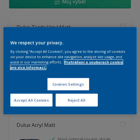
Můj výběr
Dulux Trade Vinyl Matt
Omyvatelný
We respect your privacy.
Vysoká otěruodolnost
By clicking “Accept All Cookies”, you agree to the storing of cookies
Extrémní vydatnost
on your device to enhance site navigation, analyze site usage, and
assist in our marketing efforts.
Prohlášení o souborech cookie
pro více informací.
K dispozici pouze v obchodě
Cookies Settings
Accept All Cookies
Reject All
Dulux Acryl Matt
Nový optimalizovaný obsah