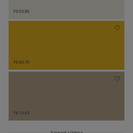
F0.03.86
F6.60.70
F6.13.63
Barevné schéma