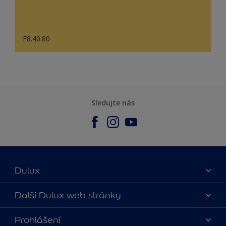
F8.40.80
Sledujte nás
Dulux
O nás
Další Dulux web stránky
Kontaktujte nás
duluxmalir.cz
Prohlášení
Najít obchod