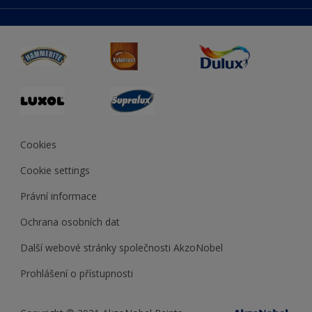
duluxmaliar.sk
Mapa stránek
Přístupnost
duluxprodejnabarev.cz
Přesnost barev
duluxpredajnafarieb.sk
Cookies
Cookie settings
Právní informace
Ochrana osobních dat
Další webové stránky společnosti AkzoNobel
Prohlášení o přístupnosti