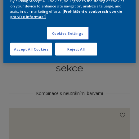
By clicking “Accept All Cookies”, you agree to the storing of cookies
Najít výrobek v tomto odstínu
on your device to enhance site navigation, analyze site usage, and
assist in our marketing efforts.
Prohlášení o souborech cookie
pro více informací.
Do toho
Cookies Settings
Accept All Cookies
Reject All
Koordinovat barevné
sekce
Kombinace s neutrálními barvami