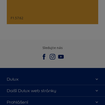
F1.57.62
Sledujte nás
Dulux
O nás
Další Dulux web stránky
Kontaktujte nás
duluxmalir.cz
Prohlášení
Najít obchod