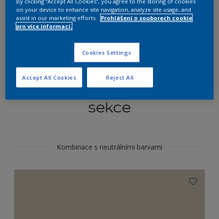
By clicking “Accept All Cookies”, you agree to the storing of cookies
Najít výrobek v tomto odstínu
on your device to enhance site navigation, analyze site usage, and
assist in our marketing efforts.
Prohlášení o souborech cookie
pro více informací.
Do toho
Cookies Settings
Accept All Cookies
Reject All
Koordinovat barevné
sekce
Kombinace s neutrálními barvami