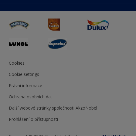
duluxmaliar.sk
Mapa stránek
Přístupnost
duluxprodejnabarev.cz
Přesnost barev
duluxpredajnafarieb.sk
Cookies
Cookie settings
Právní informace
Ochrana osobních dat
Další webové stránky společnosti AkzoNobel
Prohlášení o přístupnosti