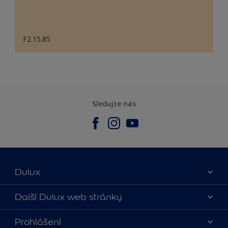
F2.15.85
Sledujte nás
Dulux
O nás
Další Dulux web stránky
Kontaktujte nás
duluxmalir.cz
Prohlášení
Najít obchod