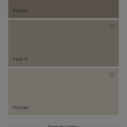
F5.09.61
F4.06.73
F5.03.84
Barevné schéma