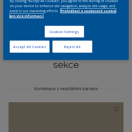
By clicking “Accept All Cookies”, you agree to the storing of cookies
Najít výrobek v tomto odstínu
on your device to enhance site navigation, analyze site usage, and
assist in our marketing efforts.
Prohlášení o souborech cookie
pro více informací.
Do toho
Cookies Settings
Accept All Cookies
Reject All
Koordinovat barevné
sekce
Kombinace s neutrálními barvami