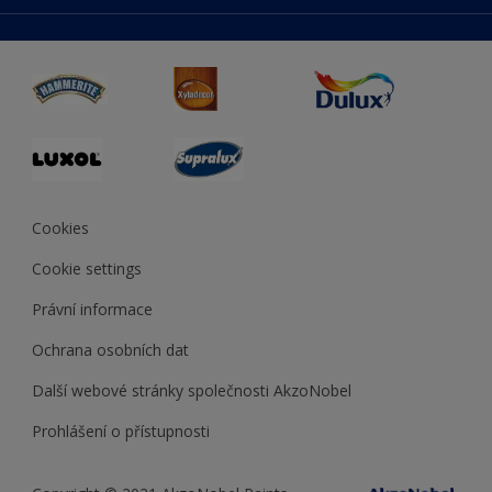
duluxmaliar.sk
Mapa stránek
Přístupnost
duluxprodejnabarev.cz
Přesnost barev
duluxpredajnafarieb.sk
Cookies
Cookie settings
Právní informace
Ochrana osobních dat
Další webové stránky společnosti AkzoNobel
Prohlášení o přístupnosti