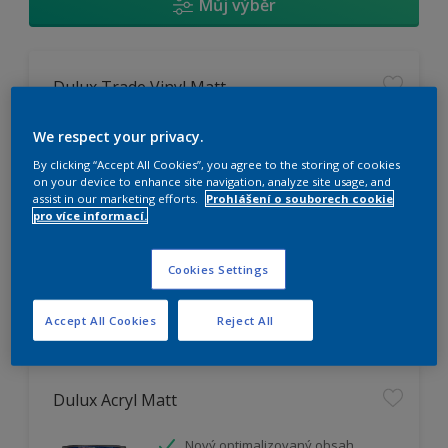
Můj výběr
Dulux Trade Vinyl Matt
Omyvatelný
We respect your privacy.
Vysoká otěruodolnost
By clicking “Accept All Cookies”, you agree to the storing of cookies
Extrémní vydatnost
on your device to enhance site navigation, analyze site usage, and
assist in our marketing efforts.
Prohlášení o souborech cookie
pro více informací.
K dispozici pouze v obchodě
Cookies Settings
Accept All Cookies
Reject All
Dulux Acryl Matt
Nový optimalizovaný obsah