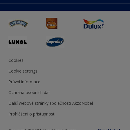
duluxmaliar.sk
Mapa stránek
Přístupnost
duluxprodejnabarev.cz
Přesnost barev
duluxpredajnafarieb.sk
Cookies
Cookie settings
Právní informace
Ochrana osobních dat
Další webové stránky společnosti AkzoNobel
Prohlášení o přístupnosti