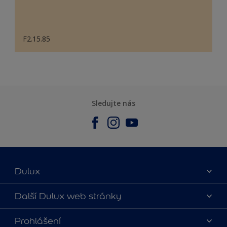
F2.15.85
Sledujte nás
Dulux
O nás
Další Dulux web stránky
Kontaktujte nás
duluxmalir.cz
Prohlášení
Najít obchod