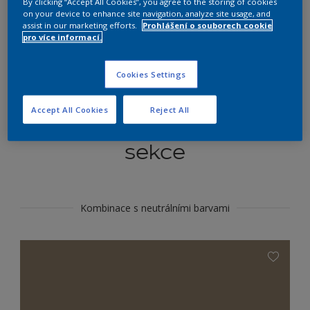
By clicking “Accept All Cookies”, you agree to the storing of cookies
Najít výrobek v tomto odstínu
on your device to enhance site navigation, analyze site usage, and
assist in our marketing efforts.
Prohlášení o souborech cookie
pro více informací.
Do toho
Cookies Settings
Accept All Cookies
Reject All
Koordinovat barevné
sekce
Kombinace s neutrálními barvami