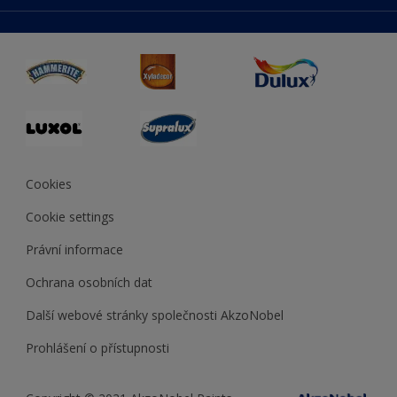
duluxmaliar.sk
Mapa stránek
Přístupnost
duluxprodejnabarev.cz
Přesnost barev
duluxpredajnafarieb.sk
Cookies
Cookie settings
Právní informace
Ochrana osobních dat
Další webové stránky společnosti AkzoNobel
Prohlášení o přístupnosti