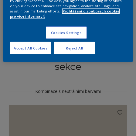
By clicking “Accept All Cookies”, you agree to the storing of cookies
Najít výrobek v tomto odstínu
on your device to enhance site navigation, analyze site usage, and
assist in our marketing efforts.
Prohlášení o souborech cookie
pro více informací.
Do toho
Cookies Settings
Accept All Cookies
Reject All
Koordinovat barevné
sekce
Kombinace s neutrálními barvami