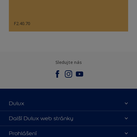
F2.40.70
Sledujte nás
Dulux
O nás
Další Dulux web stránky
Kontaktujte nás
duluxmalir.cz
Prohlášení
Najít obchod