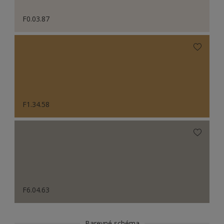
F0.03.87
F1.34.58
F6.04.63
Barevné schéma