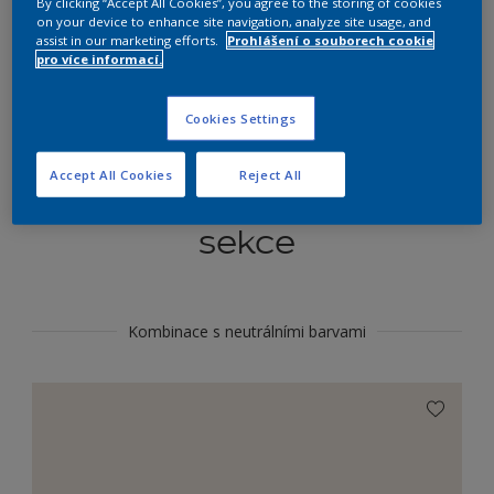
By clicking “Accept All Cookies”, you agree to the storing of cookies
Najít výrobek v tomto odstínu
on your device to enhance site navigation, analyze site usage, and
assist in our marketing efforts.
Prohlášení o souborech cookie
pro více informací.
Do toho
Cookies Settings
Accept All Cookies
Reject All
Koordinovat barevné
sekce
Kombinace s neutrálními barvami