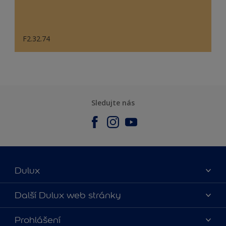
F2.32.74
Sledujte nás
Dulux
O nás
Další Dulux web stránky
Kontaktujte nás
duluxmalir.cz
Prohlášení
Najít obchod