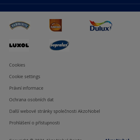
duluxmaliar.sk
Mapa stránek
Přístupnost
duluxprodejnabarev.cz
Přesnost barev
duluxpredajnafarieb.sk
Cookies
Cookie settings
Právní informace
Ochrana osobních dat
Další webové stránky společnosti AkzoNobel
Prohlášení o přístupnosti