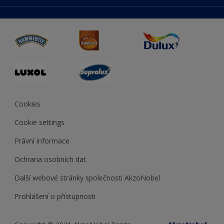
duluxmaliar.sk
Mapa stránek
Přístupnost
duluxprodejnabarev.cz
Přesnost barev
duluxpredajnafarieb.sk
Cookies
Cookie settings
Právní informace
Ochrana osobních dat
Další webové stránky společnosti AkzoNobel
Prohlášení o přístupnosti