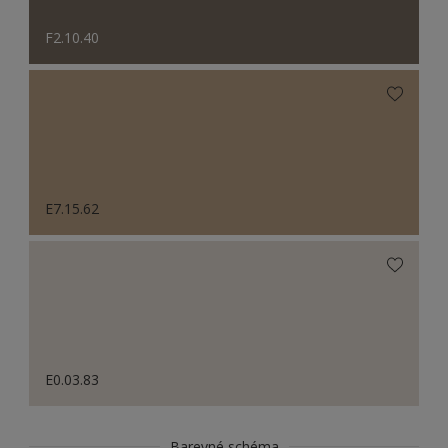
F2.10.40
E7.15.62
E0.03.83
Barevné schéma