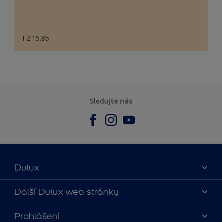
F2.15.85
Sledujte nás
Dulux
O nás
Další Dulux web stránky
Kontaktujte nás
duluxmalir.cz
Prohlášení
Najít obchod