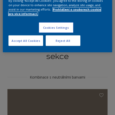
By clicking “Accept All Cookies”, you agree to the storing of cookies
Najít výrobek v tomto odstínu
on your device to enhance site navigation, analyze site usage, and
assist in our marketing efforts.
Prohlášení o souborech cookie
pro více informací.
Do toho
Cookies Settings
Accept All Cookies
Reject All
Koordinovat barevné
sekce
Kombinace s neutrálními barvami