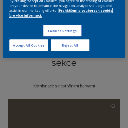
By clicking “Accept All Cookies”, you agree to the storing of cookies
Najít výrobek v tomto odstínu
on your device to enhance site navigation, analyze site usage, and
assist in our marketing efforts.
Prohlášení o souborech cookie
pro více informací.
Do toho
Cookies Settings
Accept All Cookies
Reject All
Koordinovat barevné
sekce
Kombinace s neutrálními barvami