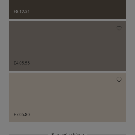
E8.12.31
E4.05.55
E7.05.80
Barevné schéma