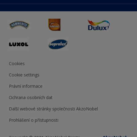
duluxmaliar.sk
Mapa stránek
Přístupnost
duluxprodejnabarev.cz
Přesnost barev
duluxpredajnafarieb.sk
Cookies
Cookie settings
Právní informace
Ochrana osobních dat
Další webové stránky společnosti AkzoNobel
Prohlášení o přístupnosti