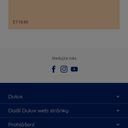
E7.18.80
Sledujte nás
Dulux
O nás
Další Dulux web stránky
Kontaktujte nás
duluxmalir.cz
Prohlášení
Najít obchod