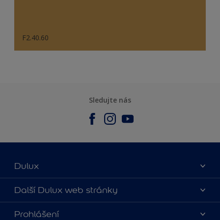
F2.40.60
Sledujte nás
Dulux
O nás
Další Dulux web stránky
Kontaktujte nás
duluxmalir.cz
Prohlášení
Najít obchod