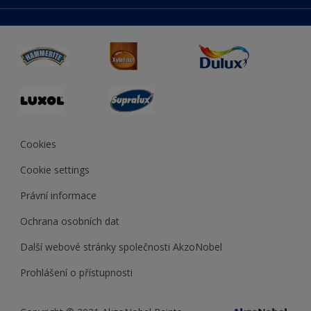
duluxmaliar.sk
Mapa stránek
Přístupnost
duluxprodejnabarev.cz
Přesnost barev
duluxpredajnafarieb.sk
Cookies
Cookie settings
Právní informace
Ochrana osobních dat
Další webové stránky společnosti AkzoNobel
Prohlášení o přístupnosti