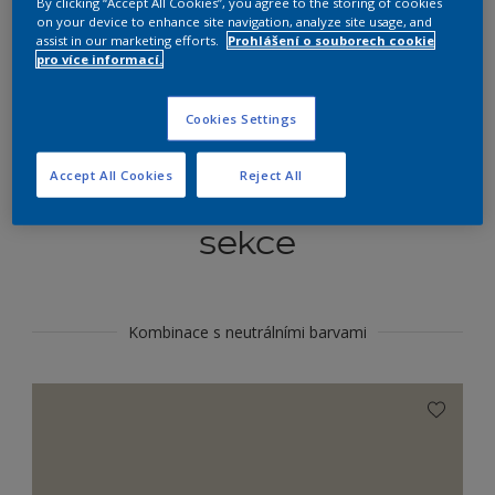
By clicking “Accept All Cookies”, you agree to the storing of cookies
Najít výrobek v tomto odstínu
on your device to enhance site navigation, analyze site usage, and
assist in our marketing efforts.
Prohlášení o souborech cookie
pro více informací.
Do toho
Cookies Settings
Accept All Cookies
Reject All
Koordinovat barevné
sekce
Kombinace s neutrálními barvami