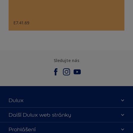
E7.41.69
Sledujte nás
Dulux
O nás
Další Dulux web stránky
Kontaktujte nás
duluxmalir.cz
Prohlášení
Najít obchod