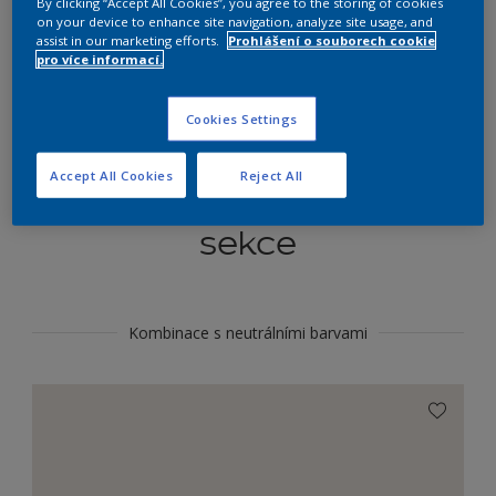
By clicking “Accept All Cookies”, you agree to the storing of cookies
Najít výrobek v tomto odstínu
on your device to enhance site navigation, analyze site usage, and
assist in our marketing efforts.
Prohlášení o souborech cookie
pro více informací.
Do toho
Cookies Settings
Accept All Cookies
Reject All
Koordinovat barevné
sekce
Kombinace s neutrálními barvami