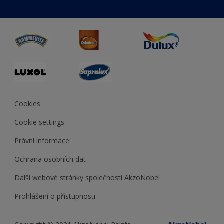
duluxmaliar.sk
Mapa stránek
Přístupnost
duluxprodejnabarev.cz
Přesnost barev
duluxpredajnafarieb.sk
Cookies
Cookie settings
Právní informace
Ochrana osobních dat
Další webové stránky společnosti AkzoNobel
Prohlášení o přístupnosti