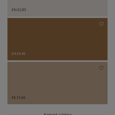
EN.02.85
E4.34.45
E8.15.66
Barevné schéma