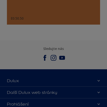
E0.50.50
Sledujte nás
Dulux
O nás
Další Dulux web stránky
Kontaktujte nás
duluxmalir.cz
Prohlášení
Najít obchod