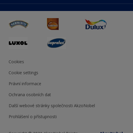
duluxmaliar.sk
Mapa stránek
Přístupnost
duluxprodejnabarev.cz
Přesnost barev
duluxpredajnafarieb.sk
Cookies
Cookie settings
Právní informace
Ochrana osobních dat
Další webové stránky společnosti AkzoNobel
Prohlášení o přístupnosti