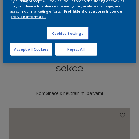
By clicking “Accept All Cookies”, you agree to the storing of cookies
Najít výrobek v tomto odstínu
on your device to enhance site navigation, analyze site usage, and
assist in our marketing efforts.
Prohlášení o souborech cookie
pro více informací.
Do toho
Cookies Settings
Accept All Cookies
Reject All
Koordinovat barevné
sekce
Kombinace s neutrálními barvami