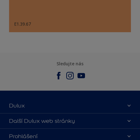
E1.39.67
Sledujte nás
Dulux
O nás
Další Dulux web stránky
Kontaktujte nás
duluxmalir.cz
Prohlášení
Najít obchod