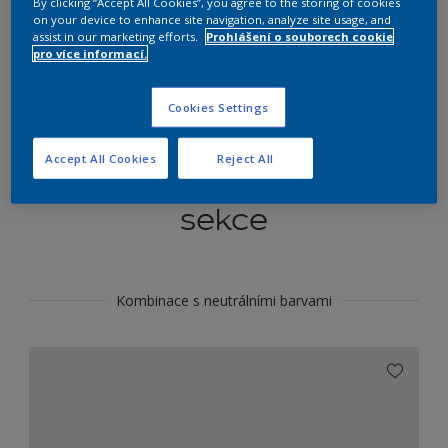
By clicking “Accept All Cookies”, you agree to the storing of cookies
Najít výrobek v tomto odstínu
on your device to enhance site navigation, analyze site usage, and
assist in our marketing efforts.
Prohlášení o souborech cookie
pro více informací.
Do toho
Cookies Settings
Accept All Cookies
Reject All
Koordinovat barevné
sekce
Kombinace s neutrálními barvami