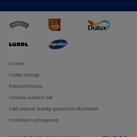
duluxmaliar.sk
Mapa stránek
Přístupnost
duluxprodejnabarev.cz
Přesnost barev
duluxpredajnafarieb.sk
Cookies
Cookie settings
Právní informace
Ochrana osobních dat
Další webové stránky společnosti AkzoNobel
Prohlášení o přístupnosti