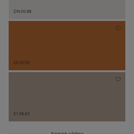
DN.00.88
E0.50.50
E1.08.63
Barevné schéma