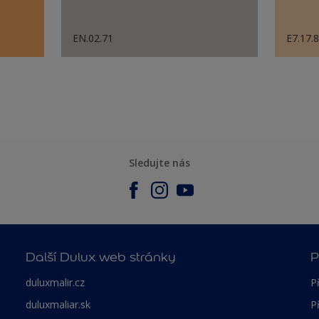
EN.02.71
E7.17.
Sledujte nás
Další Dulux web stránky
P
duluxmalir.cz
P
duluxmaliar.sk
P