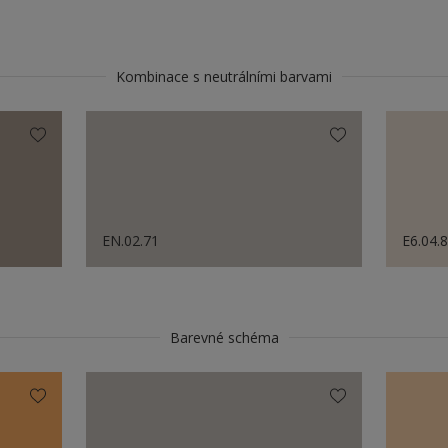
Kombinace s neutrálními barvami
EN.02.71
E6.04.
Barevné schéma