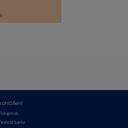
80
rohlášení
řístupnost
řesnost barev