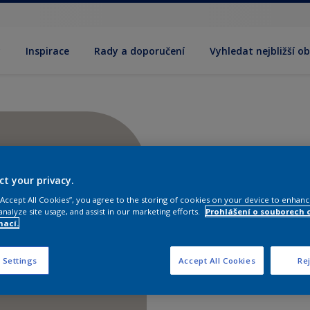
y
Inspirace
Rady a doporučení
Vyhledat nejbližší o
ct your privacy.
 “Accept All Cookies”, you agree to the storing of cookies on your device to enhanc
analyze site usage, and assist in our marketing efforts.
Prohlášení o souborech 
mací.
 Settings
Accept All Cookies
Rej