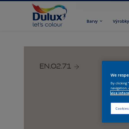
Barvy
Výrobk
EN.02.71
We respe
By clicking
navigation, 
více infor
Cookies