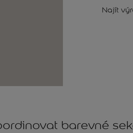
Najít vý
ordinovat barevné se