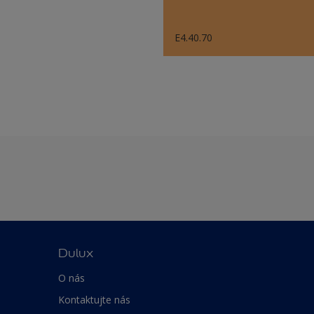
E4.40.70
Dulux
O nás
Kontaktujte nás