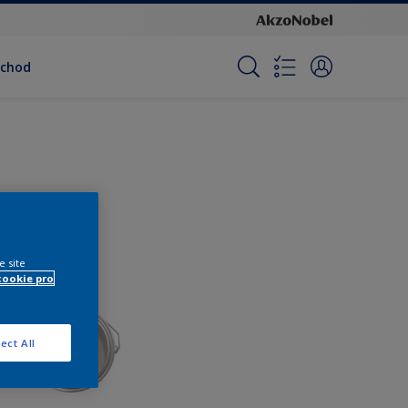
bchod
e site
cookie pro
ect All