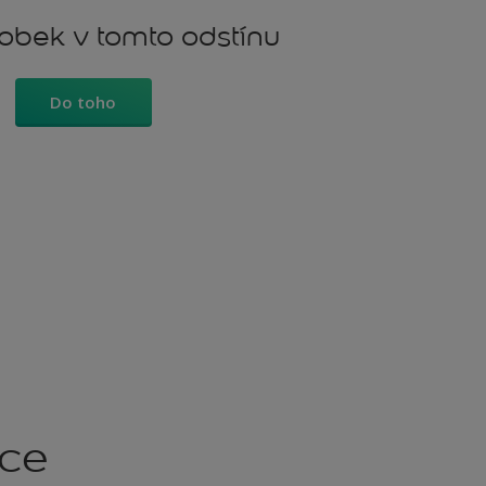
robek v tomto odstínu
Do toho
kce