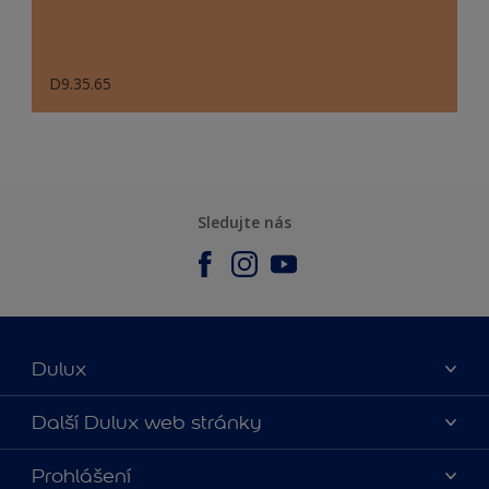
D9.35.65
Sledujte nás
Dulux
O nás
Další Dulux web stránky
Kontaktujte nás
duluxmalir.cz
Prohlášení
Najít obchod