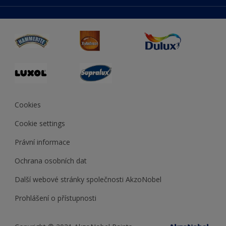
duluxmaliar.sk
Mapa stránek
Přístupnost
duluxprodejnabarev.cz
Přesnost barev
duluxpredajnafarieb.sk
Cookies
Cookie settings
Právní informace
Ochrana osobních dat
Další webové stránky společnosti AkzoNobel
Prohlášení o přístupnosti