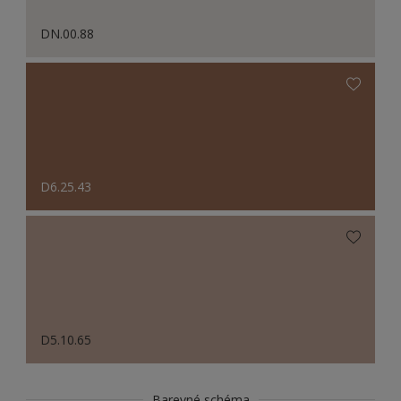
DN.00.88
D6.25.43
D5.10.65
Barevné schéma