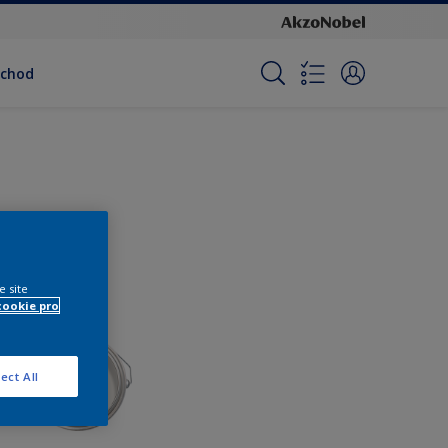
bchod
e site
cookie pro
ect All