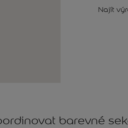
Najít vý
ordinovat barevné se