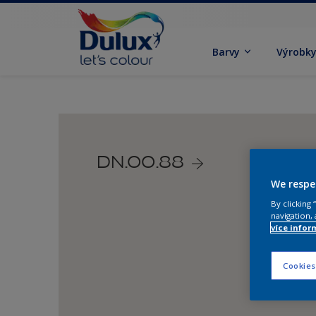
Barvy
Výrobk
DN.00.88
We respe
By clicking
navigation, 
více infor
Cookies