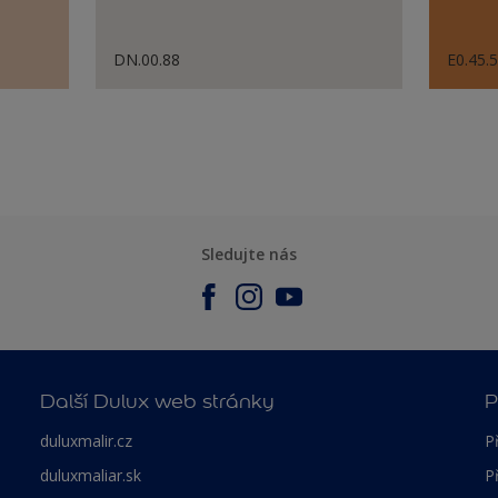
DN.00.88
E0.45.
Sledujte nás
Další Dulux web stránky
P
duluxmalir.cz
P
duluxmaliar.sk
P