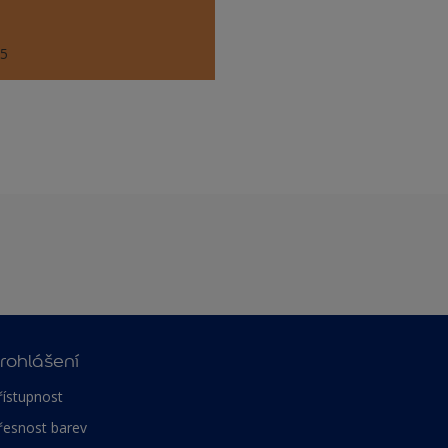
55
rohlášení
řístupnost
řesnost barev