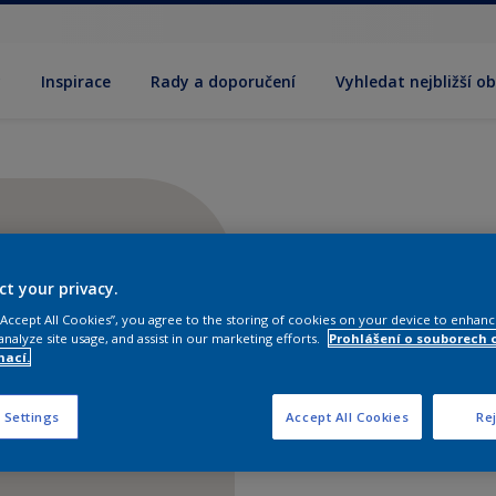
y
Inspirace
Rady a doporučení
Vyhledat nejbližší o
ct your privacy.
 “Accept All Cookies”, you agree to the storing of cookies on your device to enhanc
analyze site usage, and assist in our marketing efforts.
Prohlášení o souborech 
mací.
 Settings
Accept All Cookies
Rej