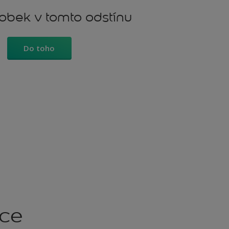
robek v tomto odstínu
Do toho
kce