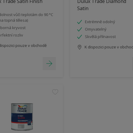
 Trade Satin Finish
Dulux Trade Diamond
Satin
olnost vůči teplotám do 90 °C
 na topná tělesa)
Extrémně odolný
borná kryvost
Omyvatelný
rfektní rozliv
Skvělá přilnavost
dispozici pouze v obchodě
K dispozici pouze v obcho