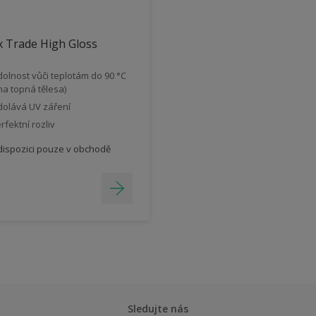
 Trade High Gloss
olnost vůči teplotám do 90 °C
 na topná tělesa)
olává UV záření
rfektní rozliv
dispozici pouze v obchodě
Sledujte nás