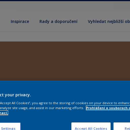
y
Inspirace
Rady a doporučení
Vyhledat nejbližší o
ct your privacy.
 “Accept All Cookies”, you agree to the storing of cookies on your device to enhanc
analyze site usage, and assist in our marketing efforts.
Prohlášení o souborech 
mací.
 Settings
Accept All Cookies
Rej