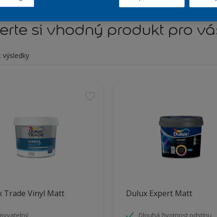
rte si vhodný produkt pro vá
t výsledky
 Trade Vinyl Matt
Dulux Expert Matt
myvatelný
Dlouhá životnost odstínu