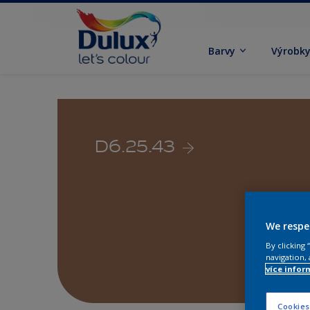
Barvy
Výrobk
D6.25.43
We respe
By clicking
navigation, 
více infor
Cookies