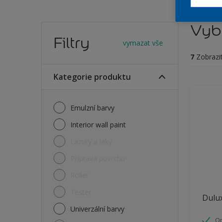
Vybe
Filtry
vymazat vše
7
Zobrazi
Kategorie produktu
Emulzní barvy
Interior wall paint
Lazury a laky
Příprava povrchu
Roller
Tester
Dulux
Univerzální barvy
O