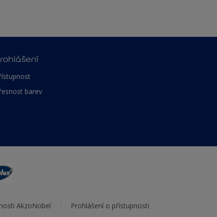
rohlášení
řístupnost
řesnost barev
čnosti AkzoNobel
Prohlášení o přístupnosti