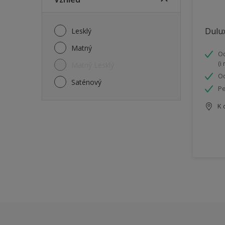
Dulux
Lesklý
Matný
Od
(i
Matný Lesklý
Od
Saténový
Pe
K 