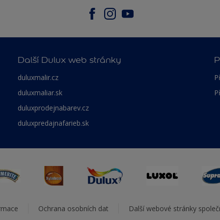
Další Dulux web stránky
P
duluxmalir.cz
P
duluxmaliar.sk
P
duluxprodejnabarev.cz
duluxpredajnafarieb.sk
ormace
Ochrana osobních dat
Další webové stránky spole