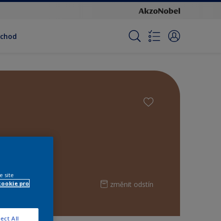
bchod
e site
změnit odstín
cookie pro
ect All