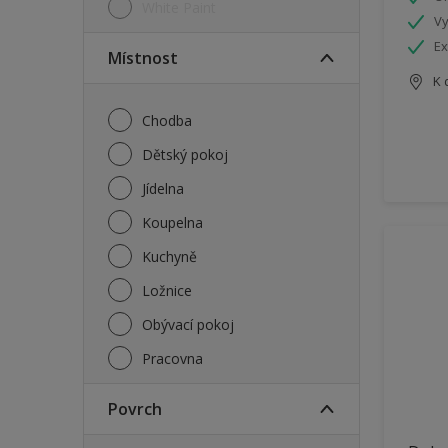
White Paint
Vy
Ex
Místnost
K 
Chodba
Dětský pokoj
Jídelna
Koupelna
Kuchyně
Ložnice
Obývací pokoj
Pracovna
Povrch