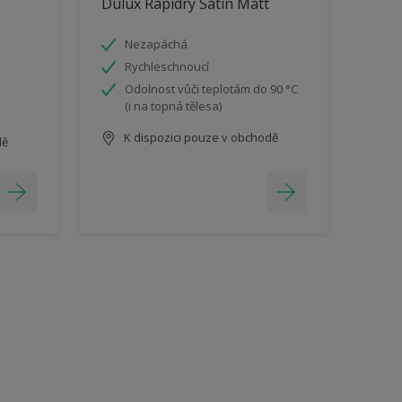
Dulux Rapidry Satin Matt
Nezapáchá
Rychleschnoucí
Odolnost vůči teplotám do 90 °C
(i na topná tělesa)
K dispozici pouze v obchodě
dě