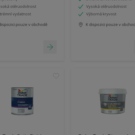
soká otěruodolnost
Vysoká otěruodolnost
trémní vydatnost
Výborná kryvost
dispozici pouze v obchodě
K dispozici pouze v obcho