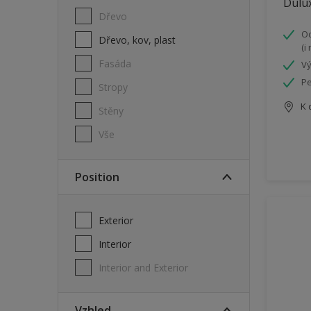
Dulux
Dřevo
Od
Dřevo, kov, plast
(i
Fasáda
Vý
Pe
Stropy
K 
Stěny
Vše
Position
Exterior
Interior
Interior and Exterior
Vzhled