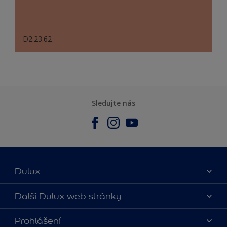
D2.23.62
Sledujte nás
Dulux
O nás
Další Dulux web stránky
Kontaktujte nás
duluxmalir.cz
Prohlášení
Najít obchod