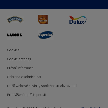
duluxmaliar.sk
Mapa stránek
Přístupnost
duluxprodejnabarev.cz
Přesnost barev
duluxpredajnafarieb.sk
Cookies
Cookie settings
Právní informace
Ochrana osobních dat
Další webové stránky společnosti AkzoNobel
Prohlášení o přístupnosti