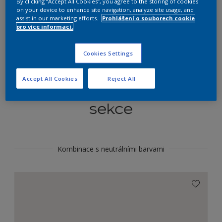
By clicking “Accept All Cookies”, you agree to the storing of cookies
Najít výrobek v tomto odstínu
on your device to enhance site navigation, analyze site usage, and
assist in our marketing efforts.
Prohlášení o souborech cookie
pro více informací.
Do toho
Cookies Settings
Accept All Cookies
Reject All
Koordinovat barevné
sekce
Kombinace s neutrálními barvami