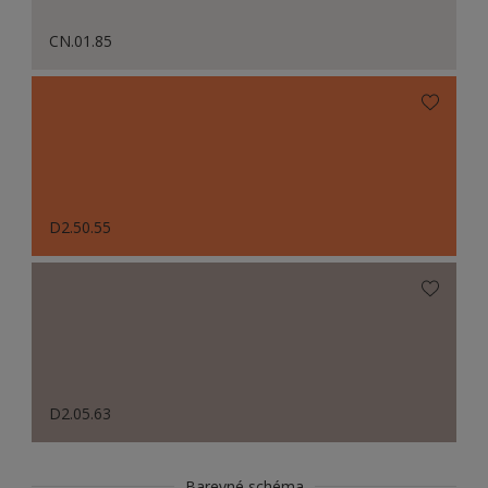
CN.01.85
D2.50.55
D2.05.63
Barevné schéma