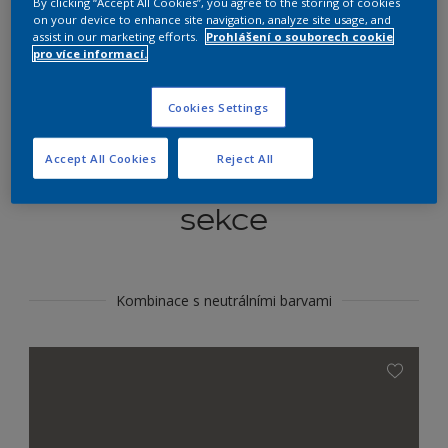
By clicking “Accept All Cookies”, you agree to the storing of cookies
Najít výrobek v tomto odstínu
on your device to enhance site navigation, analyze site usage, and
assist in our marketing efforts.
Prohlášení o souborech cookie
pro více informací.
Do toho
Cookies Settings
Accept All Cookies
Reject All
Koordinovat barevné
sekce
Kombinace s neutrálními barvami