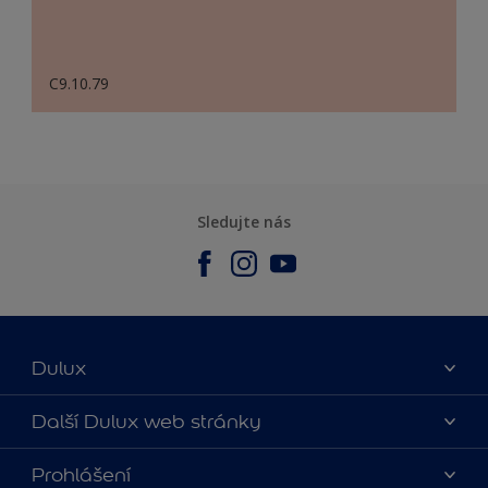
C9.10.79
Sledujte nás
Dulux
O nás
Další Dulux web stránky
Kontaktujte nás
duluxmalir.cz
Prohlášení
Najít obchod