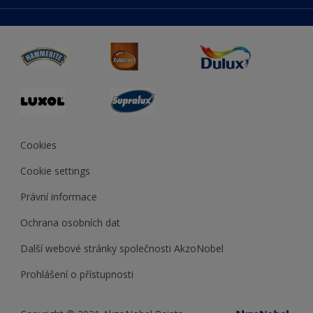
duluxmaliar.sk
Mapa stránek
Přístupnost
duluxprodejnabarev.cz
Přesnost barev
duluxpredajnafarieb.sk
Cookies
Cookie settings
Právní informace
Ochrana osobních dat
Další webové stránky společnosti AkzoNobel
Prohlášení o přístupnosti