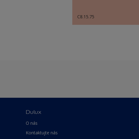
C8.15.75
Dulux
O nás
Kontaktujte nás