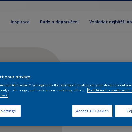
y
Inspirace
Rady a doporučení
Vyhledat nejbližší o
ct your privacy.
 “Accept All Cookies”, you agree to the storing of cookies on your device to enhanc
analyze site usage, and assist in our marketing efforts.
Prohlášení o souborech 
mací.
 Settings
Accept All Cookies
Rej