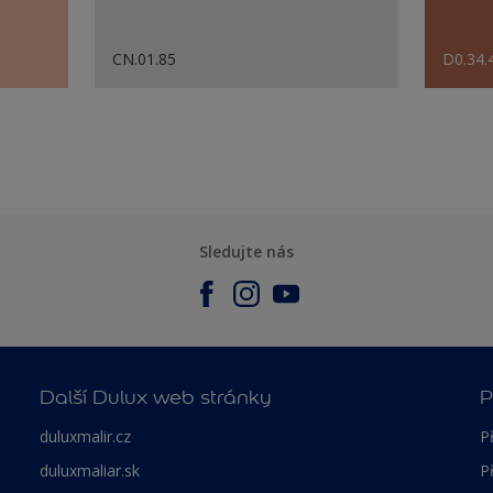
CN.01.85
D0.34.
Sledujte nás
Další Dulux web stránky
P
duluxmalir.cz
P
duluxmaliar.sk
P