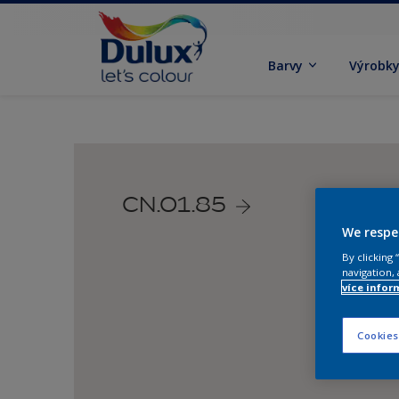
Barvy
Výrobk
CN.01.85
We respe
By clicking
navigation, 
více infor
Cookies