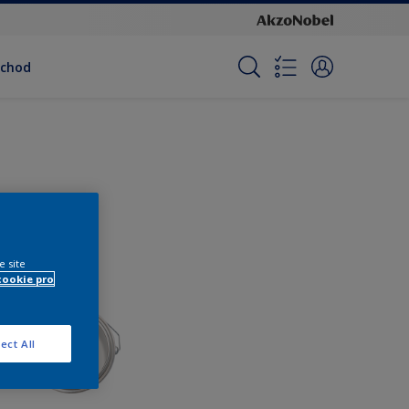
bchod
e site
cookie pro
ect All