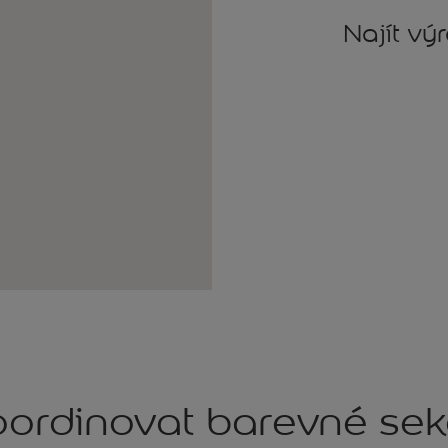
Najít vý
ordinovat barevné se