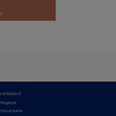
47
rohlášení
řístupnost
řesnost barev