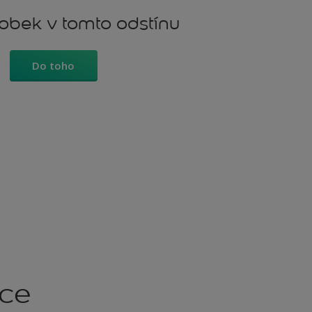
robek v tomto odstínu
Do toho
kce