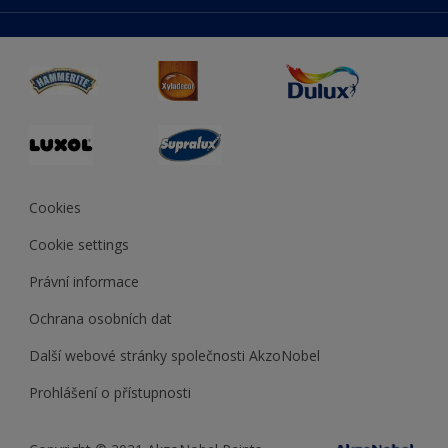
duluxmaliar.sk
Mapa stránek
Přístupnost
duluxprodejnabarev.cz
Přesnost barev
duluxpredajnafarieb.sk
Cookies
Cookie settings
Právní informace
Ochrana osobních dat
Další webové stránky společnosti AkzoNobel
Prohlášení o přístupnosti