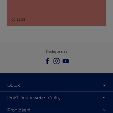
C0.28.58
Sledujte nás
Dulux
O nás
Další Dulux web stránky
Kontaktujte nás
duluxmalir.cz
Prohlášení
Najít obchod