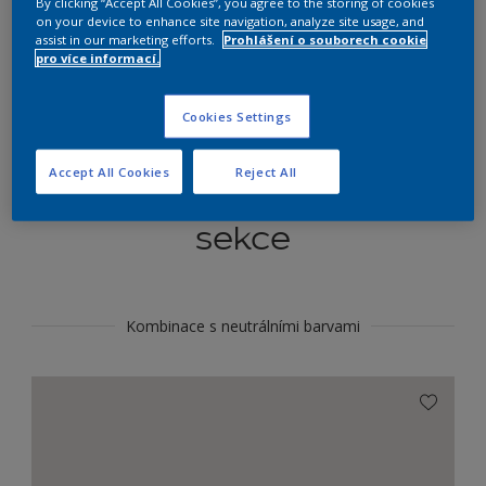
By clicking “Accept All Cookies”, you agree to the storing of cookies
Najít výrobek v tomto odstínu
on your device to enhance site navigation, analyze site usage, and
assist in our marketing efforts.
Prohlášení o souborech cookie
pro více informací.
Do toho
Cookies Settings
Accept All Cookies
Reject All
Koordinovat barevné
sekce
Kombinace s neutrálními barvami