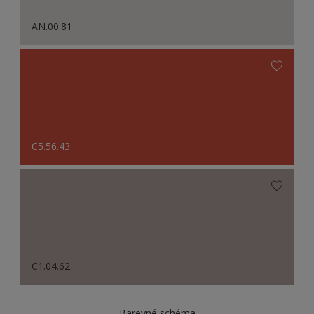
AN.00.81
C5.56.43
C1.04.62
Barevné schéma