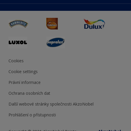
duluxmaliar.sk
Mapa stránek
Přístupnost
duluxprodejnabarev.cz
Přesnost barev
duluxpredajnafarieb.sk
Cookies
Cookie settings
Právní informace
Ochrana osobních dat
Další webové stránky společnosti AkzoNobel
Prohlášení o přístupnosti