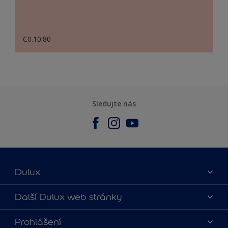
C0.10.80
Sledujte nás
Dulux
O nás
Další Dulux web stránky
Kontaktujte nás
duluxmalir.cz
Prohlášení
Najít obchod