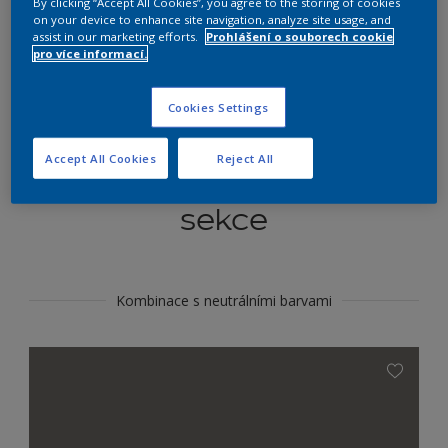
By clicking “Accept All Cookies”, you agree to the storing of cookies
Najít výrobek v tomto odstínu
on your device to enhance site navigation, analyze site usage, and
assist in our marketing efforts.
Prohlášení o souborech cookie
pro více informací.
Do toho
Cookies Settings
Accept All Cookies
Reject All
Koordinovat barevné
sekce
Kombinace s neutrálními barvami