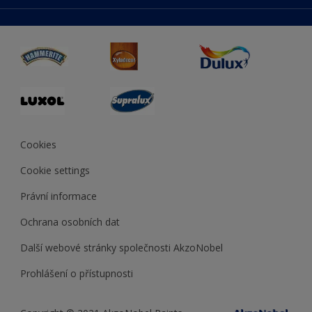
duluxmaliar.sk
Mapa stránek
Přístupnost
duluxprodejnabarev.cz
Přesnost barev
duluxpredajnafarieb.sk
Cookies
Cookie settings
Právní informace
Ochrana osobních dat
Další webové stránky společnosti AkzoNobel
Prohlášení o přístupnosti