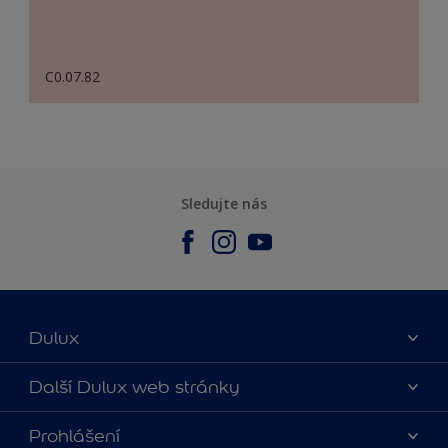
C0.07.82
Sledujte nás
Dulux
O nás
Další Dulux web stránky
Kontaktujte nás
duluxmalir.cz
Prohlášení
Najít obchod