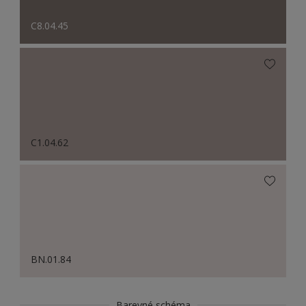
C8.04.45
C1.04.62
BN.01.84
Barevné schéma