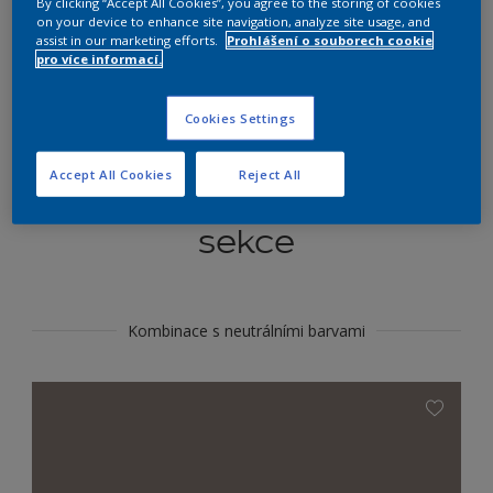
By clicking “Accept All Cookies”, you agree to the storing of cookies
Najít výrobek v tomto odstínu
on your device to enhance site navigation, analyze site usage, and
assist in our marketing efforts.
Prohlášení o souborech cookie
pro více informací.
Do toho
Cookies Settings
Accept All Cookies
Reject All
Koordinovat barevné
sekce
Kombinace s neutrálními barvami