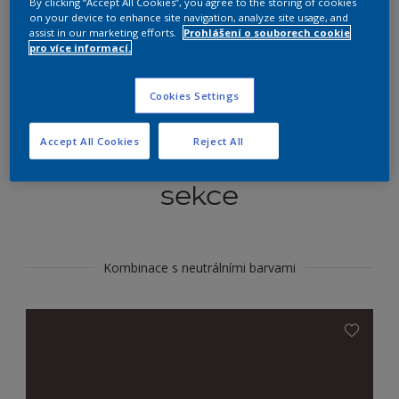
By clicking “Accept All Cookies”, you agree to the storing of cookies
Najít výrobek v tomto odstínu
on your device to enhance site navigation, analyze site usage, and
assist in our marketing efforts.
Prohlášení o souborech cookie
pro více informací.
Do toho
Cookies Settings
Accept All Cookies
Reject All
Koordinovat barevné
sekce
Kombinace s neutrálními barvami