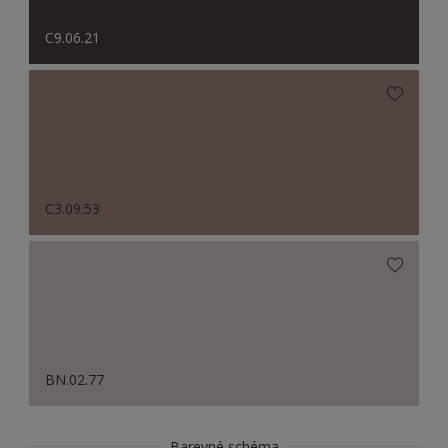
C9.06.21
C3.09.53
BN.02.77
Barevné schéma