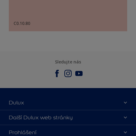
C0.10.80
Sledujte nás
Dulux
O nás
Další Dulux web stránky
Kontaktujte nás
duluxmalir.cz
Prohlášení
Najít obchod