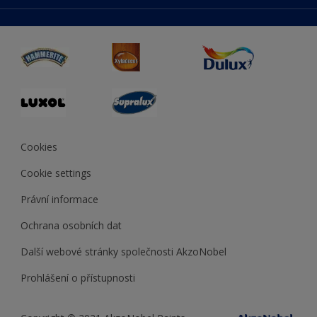
duluxmaliar.sk
Mapa stránek
Přístupnost
duluxprodejnabarev.cz
Přesnost barev
duluxpredajnafarieb.sk
Cookies
Cookie settings
Právní informace
Ochrana osobních dat
Další webové stránky společnosti AkzoNobel
Prohlášení o přístupnosti