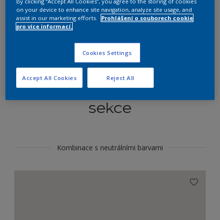
By clicking “Accept All Cookies”, you agree to the storing of cookies
Najít výrobek v tomto odstínu
on your device to enhance site navigation, analyze site usage, and
assist in our marketing efforts.
Prohlášení o souborech cookie
pro více informací.
Do toho
Cookies Settings
Accept All Cookies
Reject All
Koordinovat barevné
sekce
Kombinace s neutrálními barvami