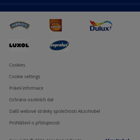
duluxmaliar.sk
Mapa stránek
Přístupnost
duluxprodejnabarev.cz
Přesnost barev
duluxpredajnafarieb.sk
Cookies
Cookie settings
Právní informace
Ochrana osobních dat
Další webové stránky společnosti AkzoNobel
Prohlášení o přístupnosti